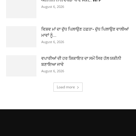
August 6, 2026
ਵਿਸ਼ਵ ਮਾਂ ਦਾ ਦੁੱਧ ਪਿਲਾਉਣ ਹਫ਼ਤਾ- ਦੁੱਧ ਪਿਲਾਉਣ ਵਾਲੀਆਂ
ਮਾਵਾਂ ਨੂੰ...
August 6, 2026
ਵਪਾਰੀਆਂ ਦੀ ਹਰ ਸ਼ਿਕਾਇਤ ਦਾ ਸਮੇਂ ਸਿਰ ਹੱਲ ਯਕੀਨੀ
ਬਣਾਇਆ ਜਾਵੇ
August 6, 2026
Load more