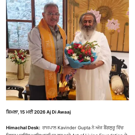
ਸ਼ਿਮਲਾ, 15 ਮਈ 2026 Aj Di Awaaj
Himachal Desk:
ਰਾਜਪਾਲ
Kavinder Gupta
ਨੇ ਅੱਜ ਬੈਂਗਲੁਰੂ ਵਿੱਚ