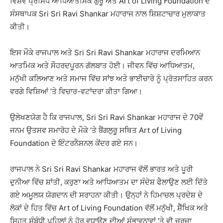
ਵਿਸ਼ਵ ਪ੍ਰਸਿੱਧ ਆਧਿਆਤਮਿਕ ਗੁਰੂ ਅਤੇ
Art of Living Foundation
ਦੇ
ਸੰਸਥਾਪਕ
Sri Sri Ravi Shankar
ਮਹਾਰਾਜ ਨਾਲ ਸ਼ਿਸ਼ਟਾਚਾਰ ਮੁਲਾਕਾਤ
ਕੀਤੀ।
ਇਸ ਮੌਕੇ ਰਾਜਪਾਲ ਅਤੇ
Sri Sri Ravi Shankar
ਮਹਾਰਾਜ ਦਰਮਿਆਨ
ਆਤਮਿਕ ਅਤੇ ਸੌਹਰਦਪੂਰਨ ਗੱਲਬਾਤ ਹੋਈ। ਜੀਵਨ ਵਿੱਚ ਆਧਿਆਤਮ,
ਮਨੁੱਖੀ ਕਲਿਆਣ ਅਤੇ ਸਮਾਜ ਵਿੱਚ ਸਾਂਝ ਅਤੇ ਭਾਈਚਾਰੇ ਨੂੰ ਪ੍ਰੋਤਸਾਹਿਤ ਕਰਨ
ਵਰਗੇ ਵਿਸ਼ਿਆਂ ’ਤੇ ਵਿਚਾਰ-ਵਟਾਂਦਰਾ ਕੀਤਾ ਗਿਆ।
ਉਲੇਖਣਯੋਗ ਹੈ ਕਿ ਰਾਜਪਾਲ,
Sri Sri Ravi Shankar
ਮਹਾਰਾਜ ਦੇ 70ਵੇਂ
ਜਨਮ ਉਤਸਵ ਸਮਾਰੋਹ ਦੇ ਮੌਕੇ ’ਤੇ ਬੈਂਗਲੁਰੂ ਸਥਿਤ
Art of Living
Foundation
ਦੇ ਇੰਟਰਨੈਸ਼ਨਲ ਕੇਂਦਰ ਗਏ ਸਨ।
ਰਾਜਪਾਲ ਨੇ
Sri Sri Ravi Shankar
ਮਹਾਰਾਜ ਵੱਲੋਂ ਭਾਰਤ ਅਤੇ ਪੂਰੀ
ਦੁਨੀਆ ਵਿੱਚ ਸ਼ਾਂਤੀ, ਕਰੁਣਾ ਅਤੇ ਆਧਿਆਤਮ ਦਾ ਸੰਦੇਸ਼ ਫੈਲਾਉਣ ਲਈ ਦਿੱਤੇ
ਗਏ ਅਮੂਲਯ ਯੋਗਦਾਨ ਦੀ ਸਰਾਹਨਾ ਕੀਤੀ। ਉਨ੍ਹਾਂ ਨੇ ਹਿਮਾਚਲ ਪ੍ਰਦੇਸ਼ ਦੇ
ਲੋਕਾਂ ਦੇ ਹਿਤ ਵਿੱਚ
Art of Living Foundation
ਵੱਲੋਂ ਮਨੁੱਖੀ, ਸ਼ੈੱਖਿਕ ਅਤੇ
ਸਿਹਤ ਸੰਬੰਧੀ ਪਹਿਲਾਂ ਨੂੰ ਹੋਰ ਵਧਾਉਣ ਦੀਆਂ ਸੰਭਾਵਨਾਵਾਂ ’ਤੇ ਵੀ ਚਰਚਾ