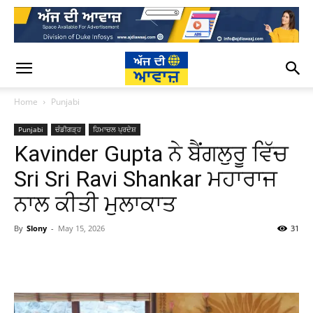
Home
Punjabi
Punjabi
ਚੰਡੀਗੜ੍ਹ
ਹਿਮਾਚਲ ਪ੍ਰਦੇਸ਼
Kavinder Gupta ਨੇ ਬੈਂਗਲੁਰੂ ਵਿੱਚ
Sri Sri Ravi Shankar ਮਹਾਰਾਜ
ਨਾਲ ਕੀਤੀ ਮੁਲਾਕਾਤ
By
Slony
-
May 15, 2026
31
WhatsApp
Facebook
Twitter
T