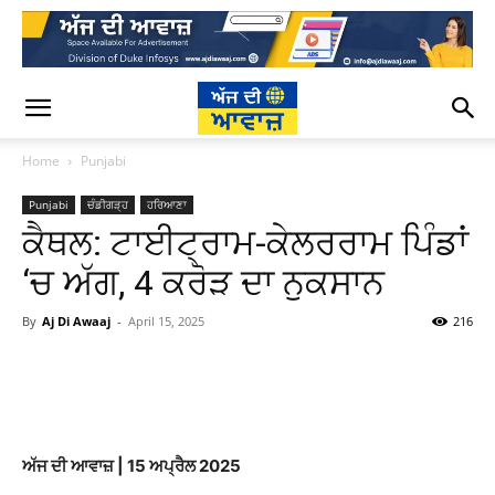
Home
Punjabi
Punjabi
ਚੰਡੀਗੜ੍ਹ
ਹਰਿਆਣਾ
ਕੈਥਲ: ਟਾਈਟ੍ਰਾਮ-ਕੇਲਰਰਾਮ ਪਿੰਡਾਂ
‘ਚ ਅੱਗ, 4 ਕਰੋੜ ਦਾ ਨੁਕਸਾਨ
By
Aj Di Awaaj
-
April 15, 2025
216
WhatsApp
Facebook
Twitter
T
ਅੱਜ ਦੀ ਆਵਾਜ਼ | 15 ਅਪ੍ਰੈਲ 2025