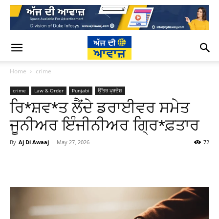
Home
crime
crime
Law & Order
Punjabi
ਉੱਤਰ ਪ੍ਰਦੇਸ਼
ਰਿ*ਸ਼ਵ*ਤ ਲੈਂਦੇ ਡਰਾਈਵਰ ਸਮੇਤ
ਜੂਨੀਅਰ ਇੰਜੀਨੀਅਰ ਗ੍ਰਿ*ਫ਼ਤਾਰ
By
Aj Di Awaaj
-
May 27, 2026
72
WhatsApp
Facebook
Twitter
T