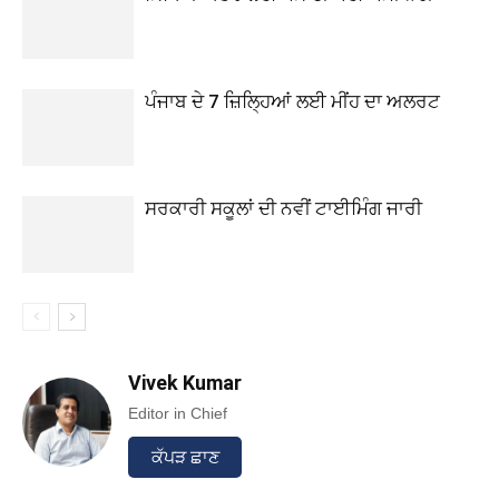
ਪੰਜਾਬ ਦੇ 7 ਜ਼ਿਲ੍ਹਿਆਂ ਲਈ ਮੀਂਹ ਦਾ ਅਲਰਟ
ਸਰਕਾਰੀ ਸਕੂਲਾਂ ਦੀ ਨਵੀਂ ਟਾਈਮਿੰਗ ਜਾਰੀ
Vivek Kumar
Editor in Chief
ਕੱਪੜ ਛਾਣ