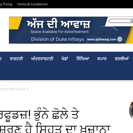
cy Policy
Terms & Conditions
ਹ
ਰਾਸ਼ਟਰੀ
ਅੰਤਰਰਾਸ਼ਟਰੀ
ਖੇਡਾਂ
ਸਿੱਖਿਆ
ਵਪਾਰ
ਬਦਲੀਆਂ
਼ਮਿਸ਼ ਦਾ ਇਹ ਮਿਸ਼ਰਣ ਹੈ...
ੂਡਜ਼! ਭੁੰਨੇ ਛੋਲੇ ਤੇ
਼ਰਣ ਹੈ ਸਿਹਤ ਦਾ ਖ਼ਜ਼ਾਨਾ