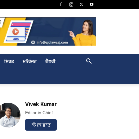
ਸਿਹਤ
ਮਨੋਰੰਜਨ
ਗੈਲਰੀ
Vivek Kumar
Editor in Chief
ਕੱਪੜ ਛਾਣ