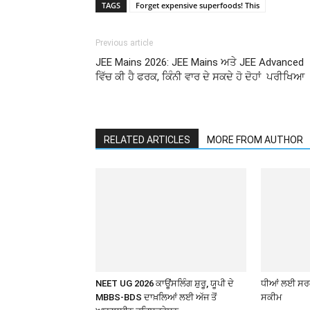
TAGS
Forget expensive superfoods! This
Previous article
JEE Mains 2026: JEE Mains ਅਤੇ JEE Advanced
ਵਿੱਚ ਕੀ ਹੈ ਫਰਕ, ਕਿੰਨੀ ਵਾਰ ਦੇ ਸਕਦੇ ਹੋ ਦੋਹਾਂ ਪਰੀਖਿਆ
RELATED ARTICLES
MORE FROM AUTHOR
NEET UG 2026 ਕਾਊਂਸਲਿੰਗ ਸ਼ੁਰੂ, ਯੂਪੀ ਦੇ
ਧੀਆਂ ਲਈ ਸਰਕ
MBBS-BDS ਦਾਖ਼ਲਿਆਂ ਲਈ ਅੱਜ ਤੋਂ
ਸਕੀਮ