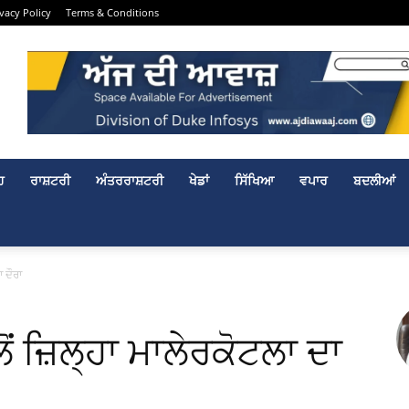
ivacy Policy
Terms & Conditions
ਹ
ਰਾਸ਼ਟਰੀ
ਅੰਤਰਰਾਸ਼ਟਰੀ
ਖੇਡਾਂ
ਸਿੱਖਿਆ
ਵਪਾਰ
ਬਦਲੀਆਂ
ਾ ਦੌਰਾ
ਲੋਂ ਜ਼ਿਲ੍ਹਾ ਮਾਲੇਰਕੋਟਲਾ ਦਾ