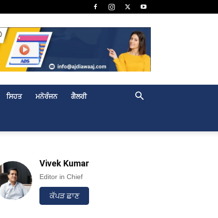
ਸਿਹਤ
ਮਨੋਰੰਜਨ
ਗੈਲਰੀ
Vivek Kumar
Editor in Chief
ਕੱਪੜ ਛਾਣ