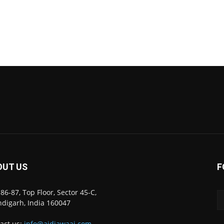
OUT US
F
86-87, Top Floor, Sector 45-C,
digarh, India 160047
act us:
info@ajdiawaaj.com