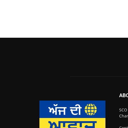
AB
SCO 
Chan
Cont