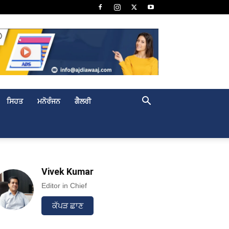
ਸਿਹਤ
ਮਨੋਰੰਜਨ
ਗੈਲਰੀ
Vivek Kumar
Editor in Chief
ਕੱਪੜ ਛਾਣ