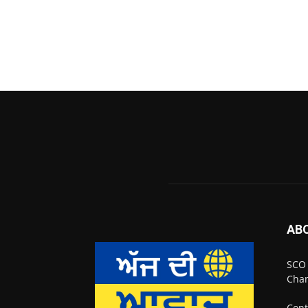
AB
SCO 
Chan
Cont