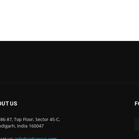
OUT US
F
86-87, Top Floor, Sector 45-C,
digarh, India 160047
act us:
info@ajdiawaaj.com