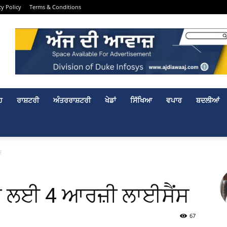
cy Policy
Terms & Conditions
ਹ
ਰਾਸ਼ਟਰੀ
ਅੰਤਰਰਾਸ਼ਟਰੀ
ਖੇਡਾਂ
ਸਿੱਖਿਆ
ਵਪਾਰ
ਬਦਲੀਆਂ
ਸ
ੀ ਲਈ 4 ਆਰਜ਼ੀ ਲਾਈਸੈਂਸ
67