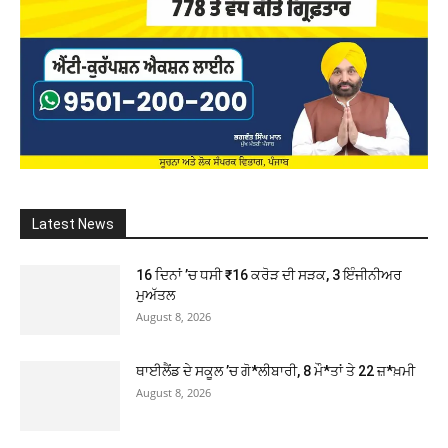
Latest News
16 ਦਿਨਾਂ ’ਚ ਧਸੀ ₹16 ਕਰੋੜ ਦੀ ਸੜਕ, 3 ਇੰਜੀਨੀਅਰ
ਮੁਅੱਤਲ
August 8, 2026
ਥਾਈਲੈਂਡ ਦੇ ਸਕੂਲ ’ਚ ਗੋ*ਲੀਬਾਰੀ, 8 ਮੌ*ਤਾਂ ਤੇ 22 ਜ਼*ਖ਼ਮੀ
August 8, 2026