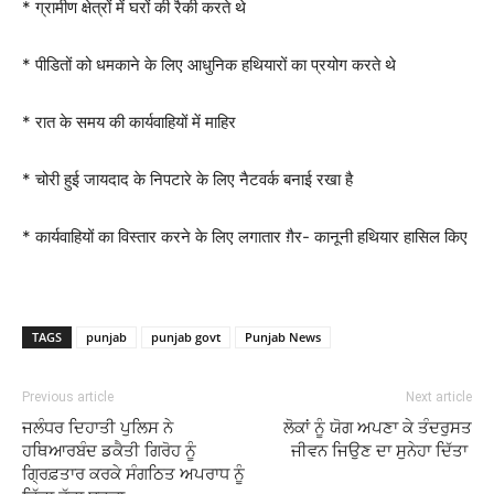
* ग्रामीण क्षेत्रों में घरों की रैकी करते थे
* पीडितों को धमकाने के लिए आधुनिक हथियारों का प्रयोग करते थे
* रात के समय की कार्यवाहियों में माहिर
* चोरी हुई जायदाद के निपटारे के लिए नैटवर्क बनाई रखा है
* कार्यवाहियों का विस्तार करने के लिए लगातार ग़ैर- कानूनी हथियार हासिल किए
TAGS
punjab
punjab govt
Punjab News
Previous article
Next article
ਜਲੰਧਰ ਦਿਹਾਤੀ ਪੁਲਿਸ ਨੇ
ਲੋਕਾਂ ਨੂੰ ਯੋਗ ਅਪਣਾ ਕੇ ਤੰਦਰੁਸਤ
ਹਥਿਆਰਬੰਦ ਡਕੈਤੀ ਗਿਰੋਹ ਨੂੰ
ਜੀਵਨ ਜਿਉਣ ਦਾ ਸੁਨੇਹਾ ਦਿੱਤਾ
ਗ੍ਰਿਫ਼ਤਾਰ ਕਰਕੇ ਸੰਗਠਿਤ ਅਪਰਾਧ ਨੂੰ