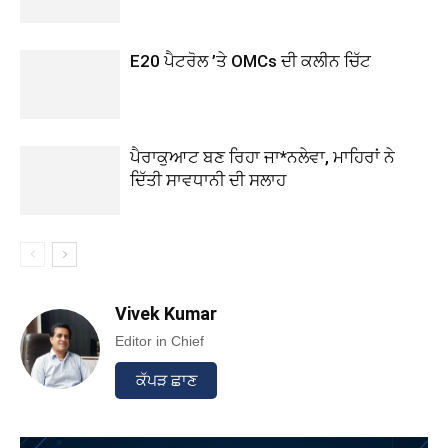
E20 ਪੈਟਰੋਲ ’ਤੇ OMCs ਦੀ ਕਲੀਨ ਚਿੱਟ
ਪੈਰਾਕੁਆਟ ਬਣ ਰਿਹਾ ਜਾ*ਨਲੇਵਾ, ਮਾਹਿਰਾਂ ਨੇ
ਦਿੱਤੀ ਸਾਵਧਾਨੀ ਦੀ ਸਲਾਹ
Vivek Kumar
Editor in Chief
ਕੱਪੜ ਛਾਣ