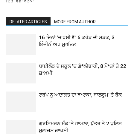
ਦਿੱਤਾ ਵੱਡਾ ਝਟਕਾ
RELATED ARTICLES
MORE FROM AUTHOR
16 ਦਿਨਾਂ ’ਚ ਧਸੀ ₹16 ਕਰੋੜ ਦੀ ਸੜਕ, 3
ਇੰਜੀਨੀਅਰ ਮੁਅੱਤਲ
ਥਾਈਲੈਂਡ ਦੇ ਸਕੂਲ ’ਚ ਗੋ*ਲੀਬਾਰੀ, 8 ਮੌ*ਤਾਂ ਤੇ 22
ਜ਼*ਖ਼ਮੀ
ਟਰੰਪ ਨੂੰ ਅਦਾਲਤ ਦਾ ਝ*ਟਕਾ, ਬਾਲਰੂਮ ’ਤੇ ਰੋਕ
ਗੁਰਸਿਮਰਨ ਮੰਡ ’ਤੇ ਹ*ਮਲਾ, ਪੁੱਤਰ ਤੇ 2 ਪੁਲਿਸ
ਮੁਲਾਜ਼ਮ ਜ਼*ਖ਼ਮੀ