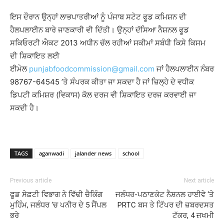
ਇਸ ਦੌਰਾਨ ਉਨ੍ਹਾਂ ਲਾਭਪਾਤਰੀਆਂ ਨੂੰ ਪੰਜਾਬ ਸਟੇਟ ਫੂਡ ਕਮਿਸ਼ਨ ਦੀ
ਹੈਲਪਲਾਈਨ ਬਾਰੇ ਜਾਣਕਾਰੀ ਵੀ ਦਿੱਤੀ। ਉਨ੍ਹਾਂ ਦੱਸਿਆ ਨੈਸ਼ਨਲ ਫੂਡ
ਸਕਿਓਰਟੀ ਐਕਟ 2013 ਅਧੀਨ ਚੱਲ ਰਹੀਆਂ ਸਕੀਮਾਂ ਸਬੰਧੀ ਕਿਸੇ ਕਿਸਮ
ਦੀ ਸ਼ਿਕਾਇਤ ਲਈ
ਈਮੇਲ
punjabfoodcommission@gmail.com
ਜਾਂ ਹੈਲਪਲਾਈਨ ਨੰਬਰ
98767-64545 ’ਤੇ ਸੰਪਰਕ ਕੀਤਾ ਜਾ ਸਕਦਾ ਹੈ ਜਾਂ ਜ਼ਿਲ੍ਹੇ ਦੇ ਵਧੀਕ
ਡਿਪਟੀ ਕਮਿਸ਼ਰ (ਵਿਕਾਸ) ਕੋਲ ਦਰਜ ਵੀ ਸ਼ਿਕਾਇਤ ਦਰਜ ਕਰਵਾਈ ਜਾ
ਸਕਦੀ ਹੈ।
TAGS
aganwadi
jalander news
school
Previous article
Next article
ਫੂਡ ਸੇਫ਼ਟੀ ਵਿਭਾਗ ਨੇ ਵਿੱਢੀ ਚੈਕਿੰਗ
ਜਲੰਧਰ-ਪਠਾਣਕੋਟ ਨੈਸ਼ਨਲ ਹਾਈਵੇ ‘ਤੇ
ਮੁਹਿੰਮ, ਜਲੰਧਰ ‘ਚ ਪਨੀਰ ਦੇ 5 ਸੈਂਪਲ
PRTC ਬਸ ਤੇ ਟਿੱਪਰ ਦੀ ਜ਼ਬਰਦਸਤ
ਭਰੇ
ਟੱਕਰ, 4 ਜ਼ਖਮੀ