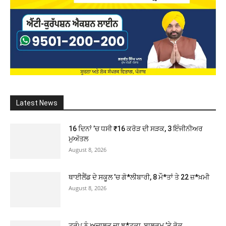
Latest News
16 ਦਿਨਾਂ ’ਚ ਧਸੀ ₹16 ਕਰੋੜ ਦੀ ਸੜਕ, 3 ਇੰਜੀਨੀਅਰ
ਮੁਅੱਤਲ
August 8, 2026
ਥਾਈਲੈਂਡ ਦੇ ਸਕੂਲ ’ਚ ਗੋ*ਲੀਬਾਰੀ, 8 ਮੌ*ਤਾਂ ਤੇ 22 ਜ਼*ਖ਼ਮੀ
August 8, 2026
ਟਰੰਪ ਨੂੰ ਅਦਾਲਤ ਦਾ ਝ*ਟਕਾ, ਬਾਲਰੂਮ ’ਤੇ ਰੋਕ