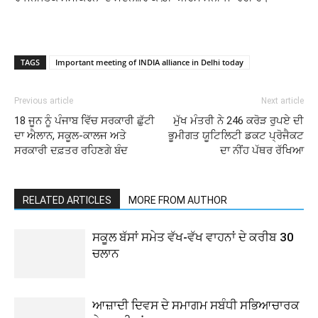
TAGS
Important meeting of INDIA alliance in Delhi today
Previous article
Next article
18 ਜੂਨ ਨੂੰ ਪੰਜਾਬ ਵਿੱਚ ਸਰਕਾਰੀ ਛੁੱਟੀ
ਮੁੱਖ ਮੰਤਰੀ ਨੇ 246 ਕਰੋੜ ਰੁਪਏ ਦੀ
ਦਾ ਐਲਾਨ, ਸਕੂਲ-ਕਾਲਜ ਅਤੇ
ਭੂਮੀਗਤ ਯੂਟਿਲਿਟੀ ਡਕਟ ਪ੍ਰੋਜੈਕਟ
ਸਰਕਾਰੀ ਦਫ਼ਤਰ ਰਹਿਣਗੇ ਬੰਦ
ਦਾ ਨੀਂਹ ਪੱਥਰ ਰੱਖਿਆ
RELATED ARTICLES
MORE FROM AUTHOR
ਸਕੂਲ ਬੱਸਾਂ ਸਮੇਤ ਵੱਖ-ਵੱਖ ਵਾਹਨਾਂ ਦੇ ਕਰੀਬ 30
ਚਲਾਨ
ਆਜ਼ਾਦੀ ਦਿਵਸ ਦੇ ਸਮਾਗਮ ਸਬੰਧੀ ਸਭਿਆਚਾਰਕ