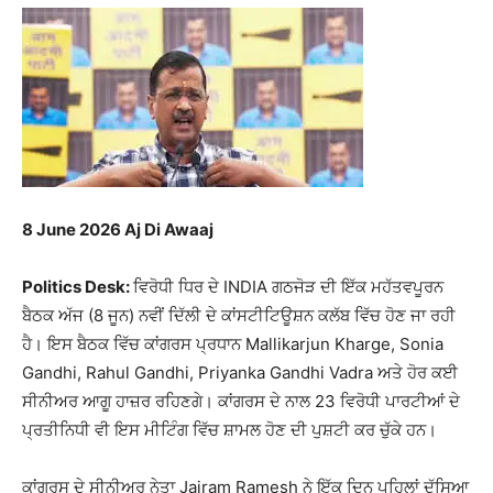
8 June 2026 Aj Di Awaaj
Politics Desk:
ਵਿਰੋਧੀ ਧਿਰ ਦੇ INDIA ਗਠਜੋੜ ਦੀ ਇੱਕ ਮਹੱਤਵਪੂਰਨ
ਬੈਠਕ ਅੱਜ (8 ਜੂਨ) ਨਵੀਂ ਦਿੱਲੀ ਦੇ ਕਾਂਸਟੀਟਿਊਸ਼ਨ ਕਲੱਬ ਵਿੱਚ ਹੋਣ ਜਾ ਰਹੀ
ਹੈ। ਇਸ ਬੈਠਕ ਵਿੱਚ ਕਾਂਗਰਸ ਪ੍ਰਧਾਨ Mallikarjun Kharge, Sonia
Gandhi, Rahul Gandhi, Priyanka Gandhi Vadra ਅਤੇ ਹੋਰ ਕਈ
ਸੀਨੀਅਰ ਆਗੂ ਹਾਜ਼ਰ ਰਹਿਣਗੇ। ਕਾਂਗਰਸ ਦੇ ਨਾਲ 23 ਵਿਰੋਧੀ ਪਾਰਟੀਆਂ ਦੇ
ਪ੍ਰਤੀਨਿਧੀ ਵੀ ਇਸ ਮੀਟਿੰਗ ਵਿੱਚ ਸ਼ਾਮਲ ਹੋਣ ਦੀ ਪੁਸ਼ਟੀ ਕਰ ਚੁੱਕੇ ਹਨ।
ਕਾਂਗਰਸ ਦੇ ਸੀਨੀਅਰ ਨੇਤਾ Jairam Ramesh ਨੇ ਇੱਕ ਦਿਨ ਪਹਿਲਾਂ ਦੱਸਿਆ