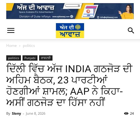
Home
politics
politics
Punjabi
ਰਾਸ਼ਟਰੀ
ਦਿੱਲੀ ਵਿੱਚ ਅੱਜ INDIA ਗਠਜੋੜ ਦੀ
ਅਹਿਮ ਬੈਠਕ, 23 ਪਾਰਟੀਆਂ
ਹੋਣਗੀਆਂ ਸ਼ਾਮਲ; AAP ਨੇ ਕਿਹਾ-
ਅਸੀਂ ਗਠਜੋੜ ਦਾ ਹਿੱਸਾ ਨਹੀਂ
By
Slony
-
June 8, 2026
24
WhatsApp
Facebook
Twitter
T