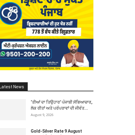
Latest News
‘ਤੀਆਂ ਦਾ ਤਿਉਹਾਰ’ ਪੰਜਾਬੀ ਸੱਭਿਆਚਾਰ,
ਲੋਕ ਰੀਤਾਂ ਅਤੇ ਪਰੰਪਰਾਵਾਂ ਦੀ ਜੀਵੰਤ...
August 9, 2026
Gold-Silver Rate 9 August