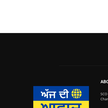
AB
SCO 
Chan