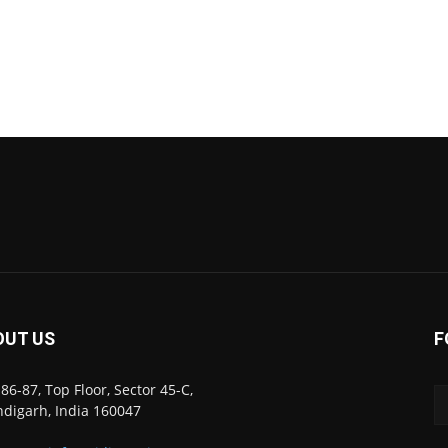
OUT US
F
86-87, Top Floor, Sector 45-C,
digarh, India 160047