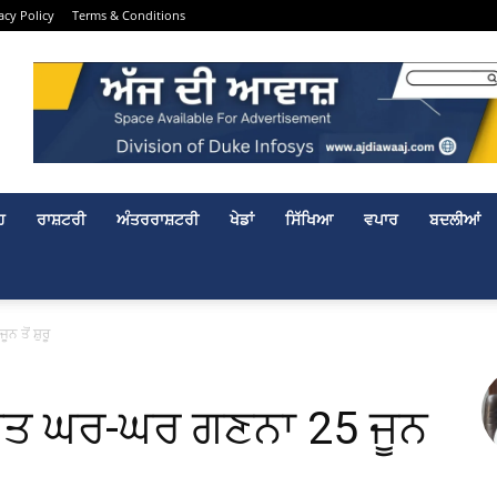
acy Policy
Terms & Conditions
ਹ
ਰਾਸ਼ਟਰੀ
ਅੰਤਰਰਾਸ਼ਟਰੀ
ਖੇਡਾਂ
ਸਿੱਖਿਆ
ਵਪਾਰ
ਬਦਲੀਆਂ
 ਤੋਂ ਸ਼ੁਰੂ
ਹਿਤ ਘਰ-ਘਰ ਗਣਨਾ 25 ਜੂਨ