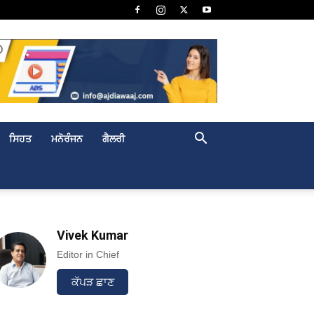
ਸਿਹਤ
ਮਨੋਰੰਜਨ
ਗੈਲਰੀ
Vivek Kumar
Editor in Chief
ਕੱਪੜ ਛਾਣ