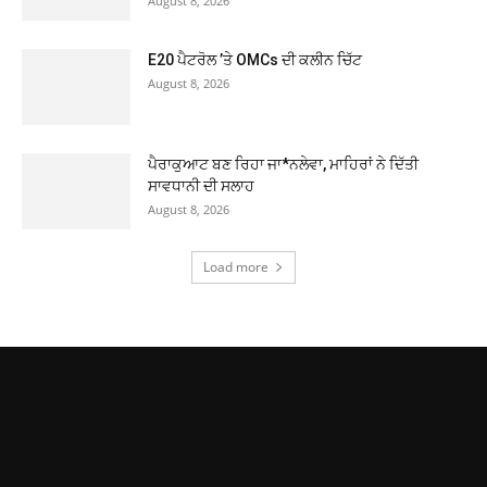
August 8, 2026
E20 ਪੈਟਰੋਲ ’ਤੇ OMCs ਦੀ ਕਲੀਨ ਚਿੱਟ
August 8, 2026
ਪੈਰਾਕੁਆਟ ਬਣ ਰਿਹਾ ਜਾ*ਨਲੇਵਾ, ਮਾਹਿਰਾਂ ਨੇ ਦਿੱਤੀ
ਸਾਵਧਾਨੀ ਦੀ ਸਲਾਹ
August 8, 2026
Load more