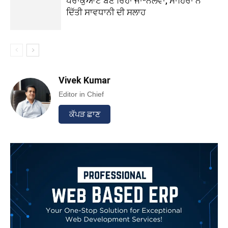
ਪੈਰਾਕੁਆਟ ਬਣ ਰਿਹਾ ਜਾ*ਨਲੇਵਾ, ਮਾਹਿਰਾਂ ਨੇ
ਦਿੱਤੀ ਸਾਵਧਾਨੀ ਦੀ ਸਲਾਹ
Vivek Kumar
Editor in Chief
ਕੱਪੜ ਛਾਣ