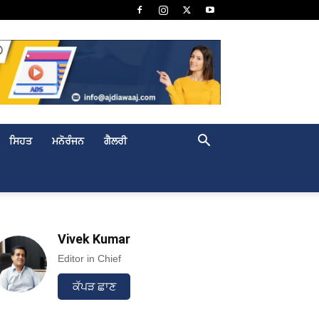
ਸਿਹਤ
ਮਨੋਰੰਜਨ
ਗੈਲਰੀ
Vivek Kumar
Editor in Chief
ਕੱਪੜ ਛਾਣ