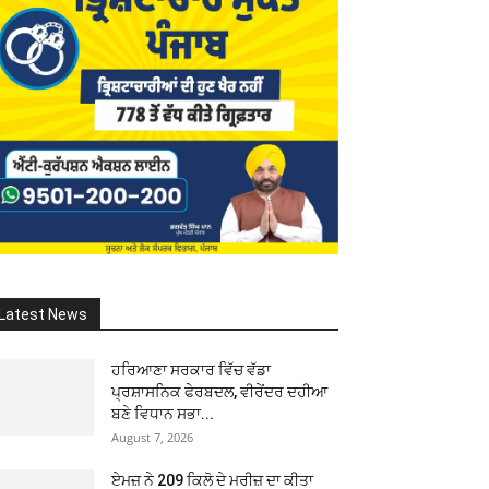
Latest News
ਹਰਿਆਣਾ ਸਰਕਾਰ ਵਿੱਚ ਵੱਡਾ
ਪ੍ਰਸ਼ਾਸਨਿਕ ਫੇਰਬਦਲ, ਵੀਰੇਂਦਰ ਦਹੀਆ
ਬਣੇ ਵਿਧਾਨ ਸਭਾ...
August 7, 2026
ਏਮਜ਼ ਨੇ 209 ਕਿਲੋ ਦੇ ਮਰੀਜ਼ ਦਾ ਕੀਤਾ