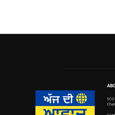
AB
SCO 
Chan
Cont