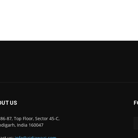
OUT US
F
86-87, Top Floor, Sector 45-C,
digarh, India 160047
act us:
info@ajdiawaaj.com