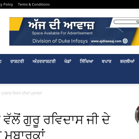
cy Policy
Terms & Conditions
ਹ
ਰਾਸ਼ਟਰੀ
ਅੰਤਰਰਾਸ਼ਟਰੀ
ਖੇਡਾਂ
ਸਿੱਖਿਆ
ਵਪਾਰ
ਬਦਲੀਆਂ
 ਦੇ ਪ੍ਰਕਾਸ਼ ਦਿਵਸ ਦੀਆਂ ਮੁਬਾਰਕਾਂ
ਵੱਲੋਂ ਗੁਰੂ ਰਵਿਦਾਸ ਜੀ ਦੇ
ਮੁਬਾਰਕਾਂ