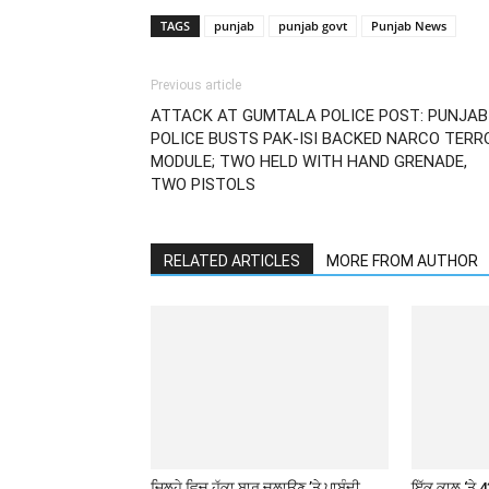
TAGS
punjab
punjab govt
Punjab News
Previous article
ATTACK AT GUMTALA POLICE POST: PUNJAB
POLICE BUSTS PAK-ISI BACKED NARCO TERR
MODULE; TWO HELD WITH HAND GRENADE,
TWO PISTOLS
RELATED ARTICLES
MORE FROM AUTHOR
ਜ਼ਿਲ੍ਹੇ ਵਿਚ ਹੁੱਕਾ ਬਾਰ ਚਲਾਉਣ ’ਤੇ ਪਾਬੰਦੀ
ਇੱਕ ਕਾਲ ‘ਤੇ 4