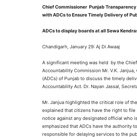
Chief Commissioner Punjab Transparency 
with ADCs to Ensure Timely Delivery of Pub
ADCs to display boards at all Sewa Kendras,
Chandigarh, January 29: Aj Di Awaaj
A significant meeting was held by the Chi
Accountability Commission Mr. V.K. Janjua,
(ADCs) of Punjab to discuss the timely del
Accountability Act. Dr. Nayan Jassal, Secre
Mr. Janjua highlighted the critical role of 
explained that citizens have the right to fi
notice against any designated official who i
emphasized that ADCs have the authority to 
responsible for delaying services to the pub