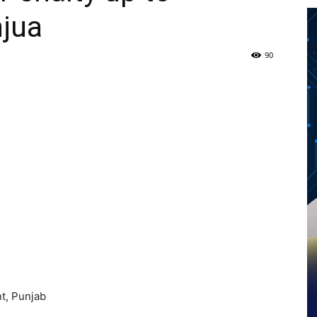
njua
90
Twitter
Telegram
Pinterest
Copy URL
t, Punjab