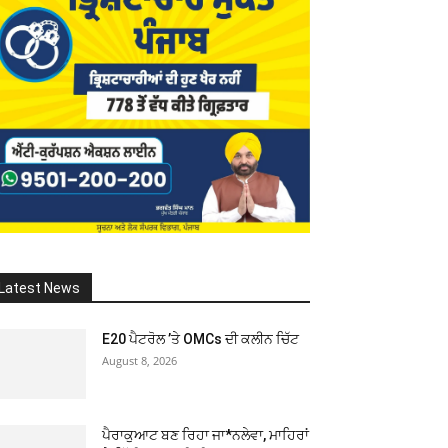
Latest News
E20 ਪੈਟਰੋਲ ’ਤੇ OMCs ਦੀ ਕਲੀਨ ਚਿੱਟ
August 8, 2026
ਪੈਰਾਕੁਆਟ ਬਣ ਰਿਹਾ ਜਾ*ਨਲੇਵਾ, ਮਾਹਿਰਾਂ