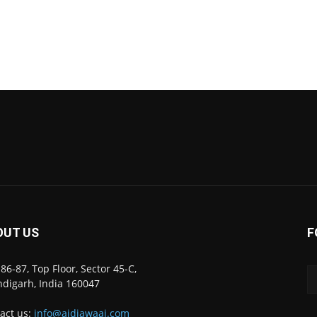
OUT US
F
86-87, Top Floor, Sector 45-C,
digarh, India 160047
act us:
info@ajdiawaaj.com