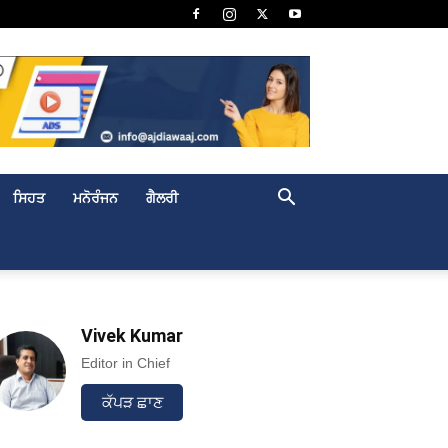
ਸਿਹਤ
ਮਨੋਰੰਜਨ
ਗੈਲਰੀ
Vivek Kumar
Editor in Chief
ਕੱਪੜ ਛਾਣ