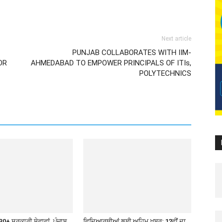
Next article
PUNJAB COLLABORATES WITH IIM-
OR
AHMEDABAD TO EMPOWER PRINCIPALS OF ITIs,
POLYTECHNICS
30+ ਸਰਕਾਰੀ ਸੇਵਾਵਾਂ, ਪੰਜਾਬ
ਵਿਦਿਆਰਥੀਆਂ ਲਈ ਅਹਿਮ ਖ਼ਬਰ: 12ਵੀਂ ਦਾ