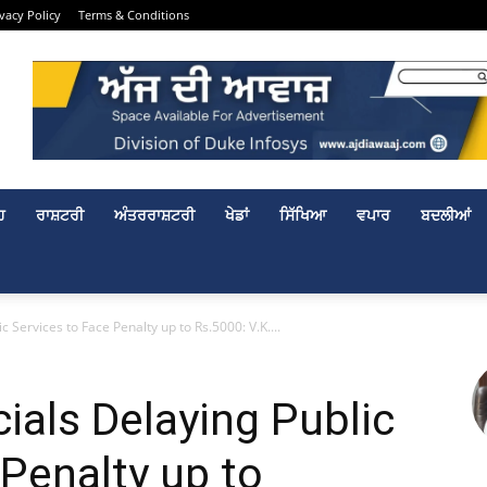
ivacy Policy
Terms & Conditions
ਹ
ਰਾਸ਼ਟਰੀ
ਅੰਤਰਰਾਸ਼ਟਰੀ
ਖੇਡਾਂ
ਸਿੱਖਿਆ
ਵਪਾਰ
ਬਦਲੀਆਂ
 Services to Face Penalty up to Rs.5000: V.K....
ials Delaying Public
 Penalty up to