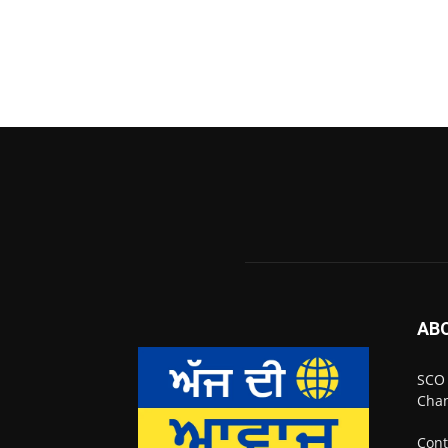
AB
SCO 
Chan
Cont