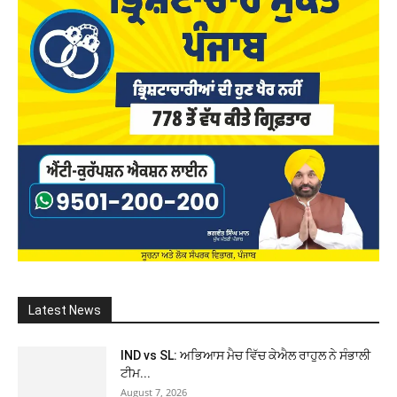
Latest News
IND vs SL: ਅਭਿਆਸ ਮੈਚ ਵਿੱਚ ਕੇਐਲ ਰਾਹੁਲ ਨੇ ਸੰਭਾਲੀ
ਟੀਮ...
August 7, 2026