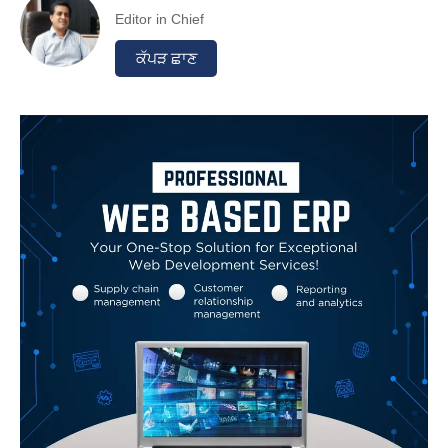
Editor in Chief
ਕੱਪੜ ਛਾਣ