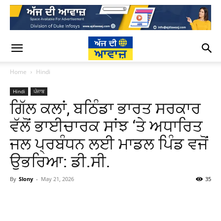
Home
Hindi
Hindi
ਪੰਜਾਬ
ਗਿੱਲ ਕਲਾਂ, ਬਠਿੰਡਾ ਭਾਰਤ ਸਰਕਾਰ
ਵੱਲੋਂ ਭਾਈਚਾਰਕ ਸਾਂਝ ‘ਤੇ ਅਧਾਰਿਤ
ਜਲ ਪ੍ਰਬੰਧਨ ਲਈ ਮਾਡਲ ਪਿੰਡ ਵਜੋਂ
ਉਭਰਿਆ: ਡੀ.ਸੀ.
By
Slony
-
May 21, 2026
35
WhatsApp
Facebook
Twitter
T