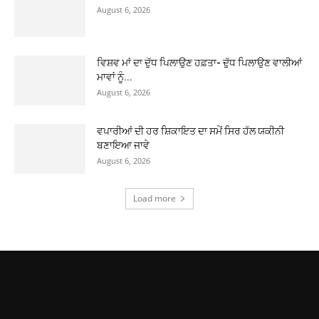
August 6, 2026
ਵਿਸ਼ਵ ਮਾਂ ਦਾ ਦੁੱਧ ਪਿਲਾਉਣ ਹਫ਼ਤਾ- ਦੁੱਧ ਪਿਲਾਉਣ ਵਾਲੀਆਂ
ਮਾਵਾਂ ਨੂੰ...
August 6, 2026
ਵਪਾਰੀਆਂ ਦੀ ਹਰ ਸ਼ਿਕਾਇਤ ਦਾ ਸਮੇਂ ਸਿਰ ਹੱਲ ਯਕੀਨੀ
ਬਣਾਇਆ ਜਾਵੇ
August 6, 2026
Load more