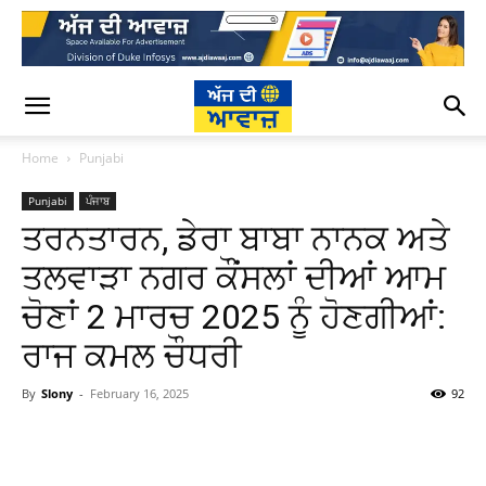
Home
Punjabi
Punjabi
ਪੰਜਾਬ
ਤਰਨਤਾਰਨ, ਡੇਰਾ ਬਾਬਾ ਨਾਨਕ ਅਤੇ
ਤਲਵਾੜਾ ਨਗਰ ਕੌਂਸਲਾਂ ਦੀਆਂ ਆਮ
ਚੋਣਾਂ 2 ਮਾਰਚ 2025 ਨੂੰ ਹੋਣਗੀਆਂ:
ਰਾਜ ਕਮਲ ਚੌਧਰੀ
By
Slony
-
February 16, 2025
92
WhatsApp
Facebook
Twitter
T