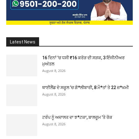
Latest News
16 ਦਿਨਾਂ ’ਚ ਧਸੀ ₹16 ਕਰੋੜ ਦੀ ਸੜਕ, 3 ਇੰਜੀਨੀਅਰ
ਮੁਅੱਤਲ
August 8, 2026
ਥਾਈਲੈਂਡ ਦੇ ਸਕੂਲ ’ਚ ਗੋ*ਲੀਬਾਰੀ, 8 ਮੌ*ਤਾਂ ਤੇ 22 ਜ਼*ਖ਼ਮੀ
August 8, 2026
ਟਰੰਪ ਨੂੰ ਅਦਾਲਤ ਦਾ ਝ*ਟਕਾ, ਬਾਲਰੂਮ ’ਤੇ ਰੋਕ
August 8, 2026