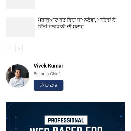
ਪੈਰਾਕੁਆਟ ਬਣ ਰਿਹਾ ਜਾ*ਨਲੇਵਾ, ਮਾਹਿਰਾਂ ਨੇ
ਦਿੱਤੀ ਸਾਵਧਾਨੀ ਦੀ ਸਲਾਹ
Vivek Kumar
Editor in Chief
ਕੱਪੜ ਛਾਣ