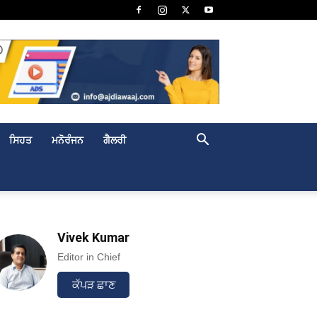
ਸਿਹਤ
ਮਨੋਰੰਜਨ
ਗੈਲਰੀ
Vivek Kumar
Editor in Chief
ਕੱਪੜ ਛਾਣ