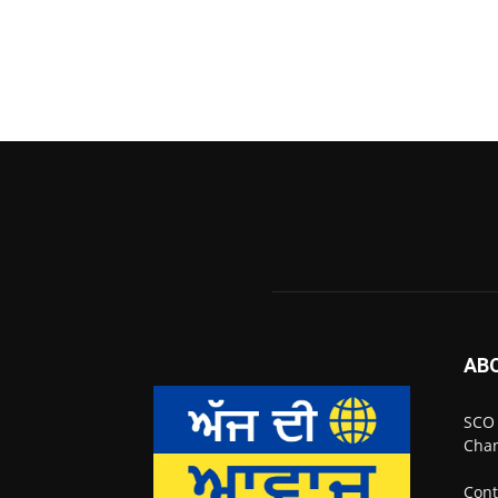
AB
SCO 
Chan
Cont