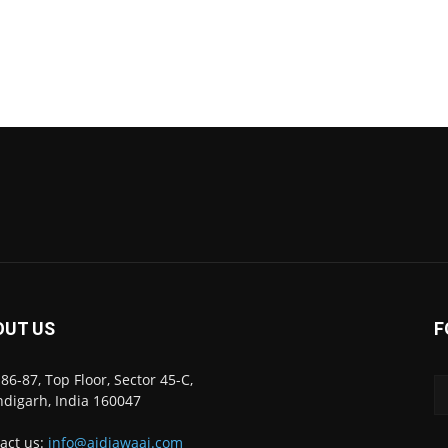
OUT US
F
86-87, Top Floor, Sector 45-C,
digarh, India 160047
act us:
info@ajdiawaaj.com