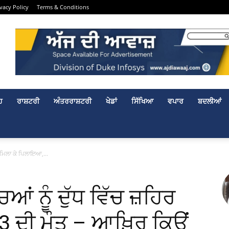
ivacy Policy
Terms & Conditions
ਹ
ਰਾਸ਼ਟਰੀ
ਅੰਤਰਰਾਸ਼ਟਰੀ
ਖੇਡਾਂ
ਸਿੱਖਿਆ
ਵਪਾਰ
ਬਦਲੀਆਂ
ਰ ਮਿਲਾ ਕੇ ਪਿਲਾਇਆ,...
ਆਂ ਨੂੰ ਦੁੱਧ ਵਿੱਚ ਜ਼ਹਿਰ
3 ਦੀ ਮੌਤ – ਆਖ਼ਿਰ ਕਿਉਂ