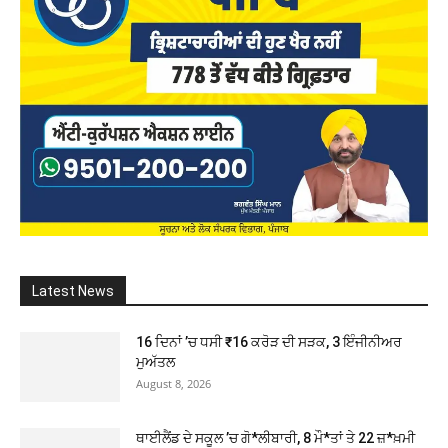
Latest News
16 ਦਿਨਾਂ ’ਚ ਧਸੀ ₹16 ਕਰੋੜ ਦੀ ਸੜਕ, 3 ਇੰਜੀਨੀਅਰ
ਮੁਅੱਤਲ
August 8, 2026
ਥਾਈਲੈਂਡ ਦੇ ਸਕੂਲ ’ਚ ਗੋ*ਲੀਬਾਰੀ, 8 ਮੌ*ਤਾਂ ਤੇ 22 ਜ਼*ਖ਼ਮੀ