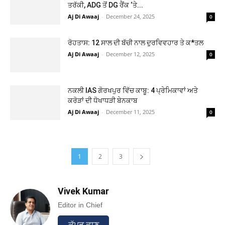
ਤਰੱਕੀ, ADG ਤੋਂ DG ਰੈਂਕ ‘ਤੇ...
Aj Di Awaaj
-
December 24, 2025
0
ਰੋਹਤਾਸ: 12 ਸਾਲ ਦੀ ਬੱਚੀ ਨਾਲ ਦੁਰਵਿਵਹਾਰ ਤੇ ਕ*ਤਲ
Aj Di Awaaj
-
December 12, 2025
0
ਨਕਲੀ IAS ਗੋਰਖਪੁਰ ਵਿੱਚ ਕਾਬੂ: 4 ਪ੍ਰੇਮਿਕਾਵਾਂ ਅਤੇ
ਕਰੋੜਾਂ ਦੀ ਧੋਖਾਧੜੀ ਬੇਨਕਾਬ
Aj Di Awaaj
-
December 11, 2025
0
1
2
3
Vivek Kumar
Editor in Chief
ਕੱਪੜ ਛਾਣ