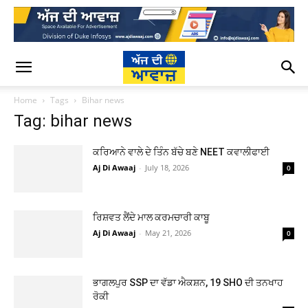
Home
Tags
Bihar news
Tag: bihar news
ਕਰਿਆਨੇ ਵਾਲੇ ਦੇ ਤਿੰਨ ਬੱਚੇ ਬਣੇ NEET ਕਵਾਲੀਫਾਈ
Aj Di Awaaj
-
July 18, 2026
0
ਰਿਸ਼ਵਤ ਲੈਂਦੇ ਮਾਲ ਕਰਮਚਾਰੀ ਕਾਬੂ
Aj Di Awaaj
-
May 21, 2026
0
ਭਾਗਲਪੁਰ SSP ਦਾ ਵੱਡਾ ਐਕਸ਼ਨ, 19 SHO ਦੀ ਤਨਖਾਹ
ਰੋਕੀ