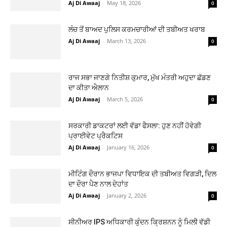
Aj Di Awaaj
-
May 18, 2026
0
ਲੰਚ ਤੋਂ ਬਾਅਦ ਪੁਲਿਸ ਕਰਮਚਾਰੀਆਂ ਦੀ ਤਬੀਅਤ ਖਰਾਬ
Aj Di Awaaj
-
March 13, 2026
0
ਰਾਜ ਸਭਾ ਜਾਣਗੇ ਨਿਤੀਸ਼ ਕੁਮਾਰ, ਮੁੱਖ ਮੰਤਰੀ ਅਹੁਦਾ ਛੱਡਣ
ਦਾ ਕੀਤਾ ਐਲਾਨ
Aj Di Awaaj
-
March 5, 2026
0
ਸਰਕਾਰੀ ਡਾਕਟਰਾਂ ਲਈ ਵੱਡਾ ਫੈਸਲਾ: ਹੁਣ ਨਹੀਂ ਹੋਵੇਗੀ
ਪ੍ਰਾਈਵੇਟ ਪ੍ਰੈਕਟਿਸ
Aj Di Awaaj
-
January 16, 2026
0
ਮੀਟਿੰਗ ਦੌਰਾਨ ਭਾਜਪਾ ਵਿਧਾਇਕ ਦੀ ਤਬੀਅਤ ਵਿਗੜੀ, ਦਿਲ
ਦਾ ਦੌਰਾ ਪੈਣ ਨਾਲ ਦੇਹਾਂਤ
Aj Di Awaaj
-
January 2, 2026
0
ਸੀਨੀਅਰ IPS ਅਧਿਕਾਰੀ ਕੁੰਦਨ ਕ੍ਰਿਸ਼ਨਨ ਨੂੰ ਮਿਲੀ ਵੱਡੀ