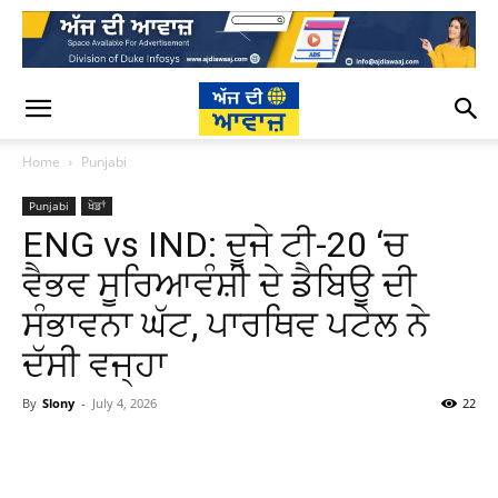
Home
Punjabi
Punjabi
ਖੇਡਾਂ
ENG vs IND: ਦੂਜੇ ਟੀ-20 ‘ਚ
ਵੈਭਵ ਸੂਰਿਆਵੰਸ਼ੀ ਦੇ ਡੈਬਿਊ ਦੀ
ਸੰਭਾਵਨਾ ਘੱਟ, ਪਾਰਥਿਵ ਪਟੇਲ ਨੇ
ਦੱਸੀ ਵਜ੍ਹਾ
By
Slony
-
July 4, 2026
22
WhatsApp
Facebook
Twitter
T