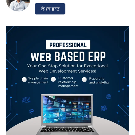
ਕੱਪੜ ਛਾਣ