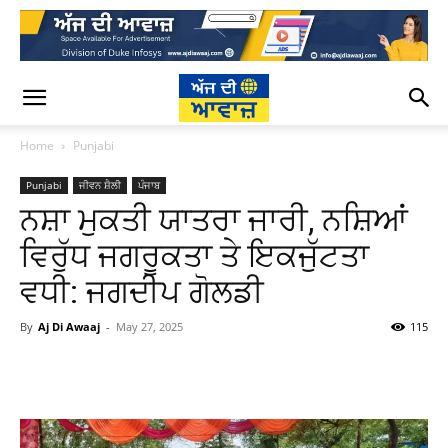
Home
Punjabi
Punjabi
ਜੀਵਨ ਸ਼ੈਲੀ
ਪੰਜਾਬ
ਨਸ਼ਾ ਮੁਕਤੀ ਯਾਤਰਾ ਜਾਰੀ, ਨਸ਼ਿਆਂ
ਵਿਰੁੱਧ ਜਗਰੂਕਤਾ ਤੇ ਇਕਜੁੱਟਤਾ
ਵਧੀ: ਜਗਦੀਪ ਗੋਲਡੀ
By
Aj Di Awaaj
-
May 27, 2025
115
WhatsApp
Facebook
Twitter
T