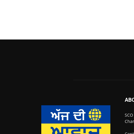
AB
SCO 
Chan
Cont