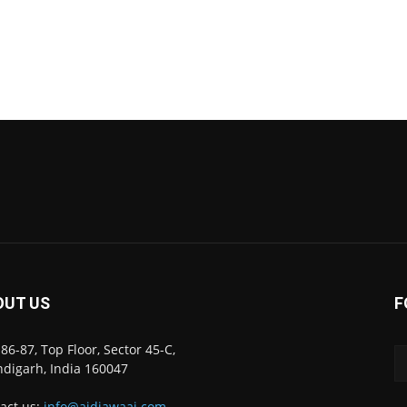
OUT US
F
86-87, Top Floor, Sector 45-C,
digarh, India 160047
act us:
info@ajdiawaaj.com