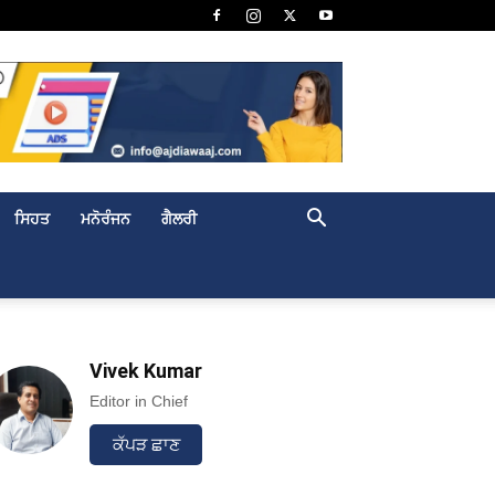
ਸਿਹਤ
ਮਨੋਰੰਜਨ
ਗੈਲਰੀ
Vivek Kumar
Editor in Chief
ਕੱਪੜ ਛਾਣ