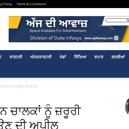
cy Policy
Terms & Conditions
ਹ
ਰਾਸ਼ਟਰੀ
ਅੰਤਰਰਾਸ਼ਟਰੀ
ਖੇਡਾਂ
ਸਿੱਖਿਆ
ਵਪਾਰ
ਬਦਲੀਆਂ
ੀ ਸਾਵਧਾਨੀਆਂ ਅਪਣਾਉਣ ਦੀ ਅਪੀਲ
ਹਨ ਚਾਲਕਾਂ ਨੂੰ ਜ਼ਰੂਰੀ
ਉਣ ਦੀ ਅਪੀਲ