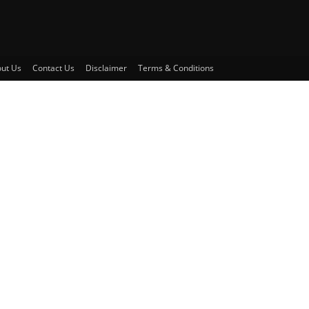
ut Us
Contact Us
Disclaimer
Terms & Conditions