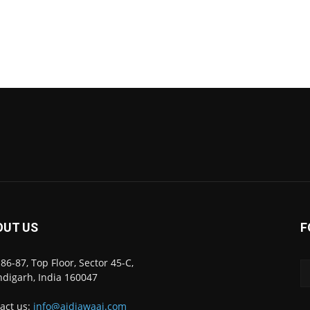
OUT US
F
86-87, Top Floor, Sector 45-C,
digarh, India 160047
act us:
info@ajdiawaaj.com