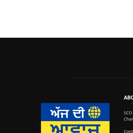
AB
SCO 
Chan
Cont