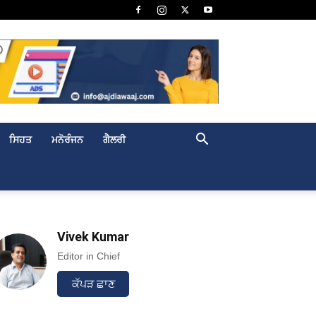
ਸਿਹਤ
ਮਨੋਰੰਜਨ
ਗੈਲਰੀ
Vivek Kumar
Editor in Chief
ਕੱਪੜ ਛਾਣ