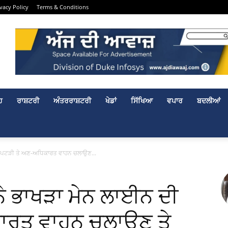
ivacy Policy
Terms & Conditions
ਹ
ਰਾਸ਼ਟਰੀ
ਅੰਤਰਰਾਸ਼ਟਰੀ
ਖੇਡਾਂ
ਸਿੱਖਿਆ
ਵਪਾਰ
ਬਦਲੀਆਂ
ਦੀ ਪਟੜੀ ਤੇ ਅਣ-ਅਧਿਕਾਰਤ ਵਾਹਨ ਚਲਾਉਣ...
ਨੇ ਭਾਖੜਾ ਮੇਨ ਲਾਈਨ ਦੀ
ਾਰਤ ਵਾਹਨ ਚਲਾਉਣ ਤੇ