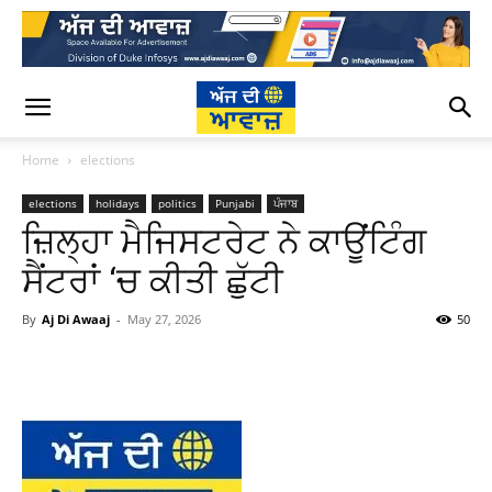
Home
elections
elections
holidays
politics
Punjabi
ਪੰਜਾਬ
ਜ਼ਿਲ੍ਹਾ ਮੈਜਿਸਟਰੇਟ ਨੇ ਕਾਊਂਟਿੰਗ
ਸੈਂਟਰਾਂ ‘ਚ ਕੀਤੀ ਛੁੱਟੀ
By
Aj Di Awaaj
-
May 27, 2026
50
WhatsApp
Facebook
Twitter
T