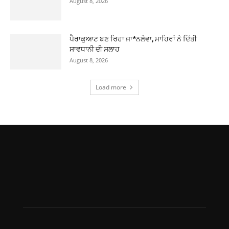
August 8, 2026
ਪੈਰਾਕੁਆਟ ਬਣ ਰਿਹਾ ਜਾ*ਨਲੇਵਾ, ਮਾਹਿਰਾਂ ਨੇ ਦਿੱਤੀ
ਸਾਵਧਾਨੀ ਦੀ ਸਲਾਹ
August 8, 2026
Load more