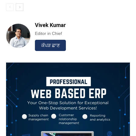
Vivek Kumar
Editor in Chief
ਕੱਪੜ ਛਾਣ