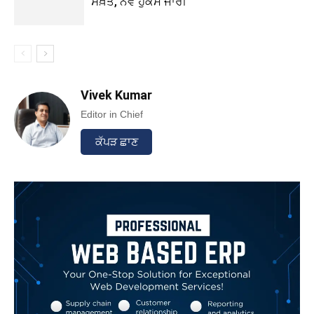
ਸਖ਼ਤ, ਨਵੇਂ ਹੁਕਮ ਜਾਰੀ
Vivek Kumar
Editor in Chief
ਕੱਪੜ ਛਾਣ