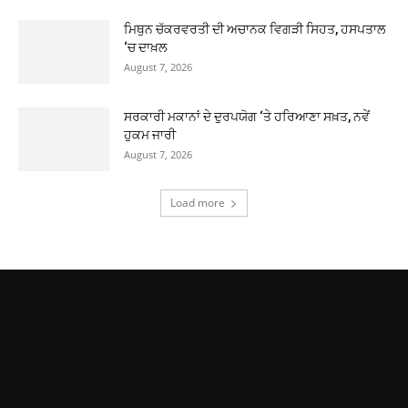
ਮਿਥੁਨ ਚੱਕਰਵਰਤੀ ਦੀ ਅਚਾਨਕ ਵਿਗੜੀ ਸਿਹਤ, ਹਸਪਤਾਲ
‘ਚ ਦਾਖ਼ਲ
August 7, 2026
ਸਰਕਾਰੀ ਮਕਾਨਾਂ ਦੇ ਦੁਰਪਯੋਗ ‘ਤੇ ਹਰਿਆਣਾ ਸਖ਼ਤ, ਨਵੇਂ
ਹੁਕਮ ਜਾਰੀ
August 7, 2026
Load more