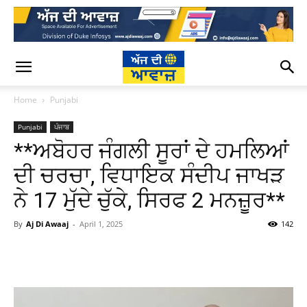
Home
Punjabi
Punjabi
ਪੰਜਾਬ
**ਅਬੋਹਰ ਜੰਗਲੀ ਸੂਰਾਂ ਦੇ ਹਮਲਿਆਂ
ਦੀ ਚਰਚਾ, ਵਿਧਾਇਕ ਸੰਦੀਪ ਜਾਖੜ
ਨੇ 17 ਮੁੱਦੇ ਚੁੱਕੇ, ਸਿਰਫ 2 ਮਨਜ਼ੂਰ**
By
Aj Di Awaaj
-
April 1, 2025
142
WhatsApp
Facebook
Twitter
T