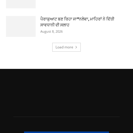
ਪੈਰਾਕੁਆਟ ਬਣ ਰਿਹਾ ਜਾ*ਨਲੇਵਾ, ਮਾਹਿਰਾਂ ਨੇ ਦਿੱਤੀ
ਸਾਵਧਾਨੀ ਦੀ ਸਲਾਹ
August 8, 2026
Load more