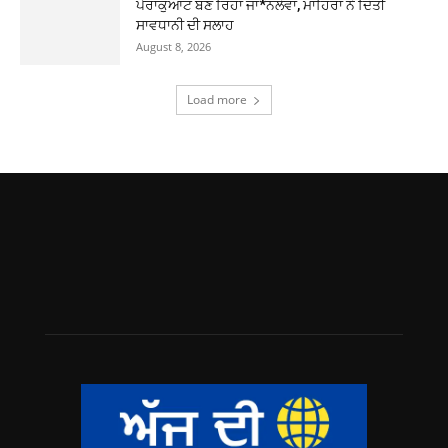
ਪੈਰਾਕੁਆਟ ਬਣ ਰਿਹਾ ਜਾ*ਨਲੇਵਾ, ਮਾਹਿਰਾਂ ਨੇ ਦਿੱਤੀ
ਸਾਵਧਾਨੀ ਦੀ ਸਲਾਹ
August 8, 2026
Load more