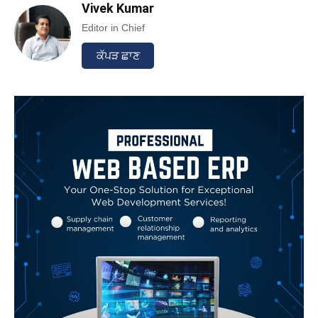
Vivek Kumar
Editor in Chief
ਕੱਪੜ ਛਾਣ