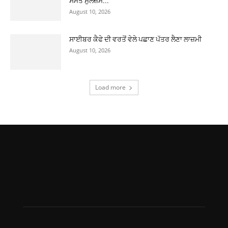
ਸਮੇਤ ਮੁਲਜ਼ਮ...
August 10, 2026
ਸਾਈਬਰ ਕੈਫੇ ਦੀ ਵਰਤੋਂ ਵੇਲੇ ਪਛਾਣ ਪੱਤਰ ਲੈਣਾ ਲਾਜ਼ਮੀ
August 10, 2026
Load more