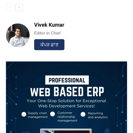
Vivek Kumar
Editor in Chief
ਕੱਪੜ ਛਾਣ