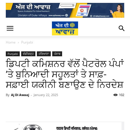
Home
Punjabi
Punjabi
ਚੰਡੀਗੜ੍ਹ
ਹਰਿਆਣਾ
ਪੰਜਾਬ
ਡਿਪਟੀ ਕਮਿਸ਼ਨਰ ਵੱਲੋਂ ਪੈਟਰੋਲ ਪੰਪਾਂ
’ਤੇ ਬੁਨਿਆਦੀ ਸਹੂਲਤਾਂ ਤੇ ਸਾਫ਼-
ਸਫ਼ਾਈ ਯਕੀਨੀ ਬਣਾਉਣ ਦੇ ਨਿਰਦੇਸ਼
By
Aj Di Awaaj
-
January 22, 2025
102
WhatsApp
Facebook
Twitter
T