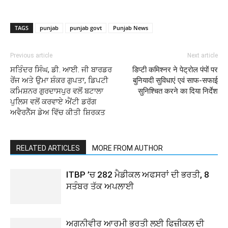
TAGS
punjab
punjab govt
Punjab News
Previous article
Next article
ਸਤਿੰਦਰ ਸਿੰਘ, ਡੀ. ਆਈ. ਜੀ ਬਾਰਡਰ
डिप्टी कमिश्नर ने पेट्रोल पंपों पर
ਰੇਂਜ ਅਤੇ ਉਮਾ ਸ਼ੰਕਰ ਗੁਪਤਾ, ਡਿਪਟੀ
बुनियादी सुविधाएं एवं साफ-सफाई
ਕਮਿਸ਼ਨਰ ਗੁਰਦਾਸਪੁਰ ਵਲੋਂ ਬਟਾਲਾ
सुनिश्चित करने का दिया निर्देश
ਪੁਲਿਸ ਵਲੋਂ ਕਰਵਾਏ ਐਂਟੀ ਡਰੱਗ
ਅਵੈਰਨੈੱਸ ਡੇਅ ਵਿੱਚ ਕੀਤੀ ਸ਼ਿਰਕਤ
RELATED ARTICLES
MORE FROM AUTHOR
ITBP ’ਚ 282 ਮੈਡੀਕਲ ਅਫਸਰਾਂ ਦੀ ਭਰਤੀ, 8
ਸਤੰਬਰ ਤੱਕ ਅਪਲਾਈ
ਅਗਨੀਵੀਰ ਆਰਮੀ ਭਰਤੀ ਲਈ ਫਿਜ਼ੀਕਲ ਦੀ