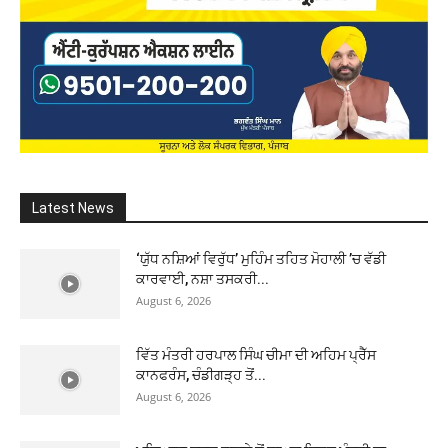
Latest News
‘ਯੁੱਧ ਨਸ਼ਿਆਂ ਵਿਰੁੱਧ’ ਮੁਹਿੰਮ ਤਹਿਤ ਮੋਹਾਲੀ ’ਚ ਵੱਡੀ
ਕਾਰਵਾਈ, ਨਸ਼ਾ ਤਸਕਰੀ...
August 6, 2026
ਵਿੱਤ ਮੰਤਰੀ ਹਰਪਾਲ ਸਿੰਘ ਚੀਮਾ ਦੀ ਅਹਿਮ ਪ੍ਰੈੱਸ
ਕਾਨਫਰੰਸ, ਚੰਡੀਗੜ੍ਹ ਤੋਂ...
August 6, 2026