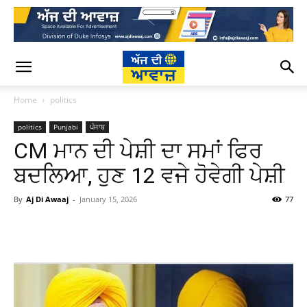
Home
politics
politics
Punjabi
ਪੰਜਾਬ
CM ਮਾਨ ਦੀ ਪੇਸ਼ੀ ਦਾ ਸਮਾਂ ਫਿਰ
ਬਦਲਿਆ, ਹੁਣ 12 ਵਜੇ ਹੋਵੇਗੀ ਪੇਸ਼ੀ
By
Aj Di Awaaj
-
January 15, 2026
77
WhatsApp
Facebook
Twitter
T