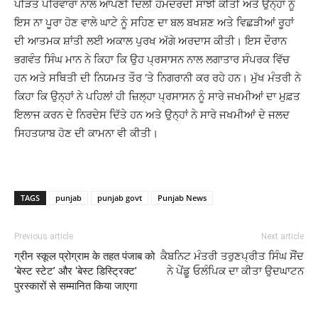
ਪੀੜਤ ਪਰਿਵਾਰਾਂ ਨਾਲ ਆਪਣੀ ਦਿਲੀ ਹਮਦਰਦੀ ਸਾਂਝੀ ਕੀਤੀ ਅਤੇ ਉਨ੍ਹਾਂ ਨੂੰ
ਇਸ ਨਾ ਪੂਰਾ ਹੋਣ ਵਾਲੇ ਘਾਟੇ ਨੂੰ ਸਹਿਣ ਦਾ ਬਲ ਬਖਸ਼ਣ ਅਤੇ ਵਿਛੜੀਆਂ ਰੂਹਾਂ
ਦੀ ਆਤਮਕ ਸ਼ਾਂਤੀ ਲਈ ਅਕਾਲ ਪੁਰਖ ਅੱਗੇ ਅਰਦਾਸ ਕੀਤੀ। ਇਸ ਦੌਰਾਨ
ਭਗਵੰਤ ਸਿੰਘ ਮਾਨ ਨੇ ਕਿਹਾ ਕਿ ਉਹ ਪ੍ਰਸਾਸਨ ਨਾਲ ਲਗਾਤਾਰ ਸੰਪਰਕ ਵਿੱਚ
ਹਨ ਅਤੇ ਸਥਿਤੀ ਦੀ ਨਿਯਮਤ ਤੌਰ ‘ਤੇ ਨਿਗਰਾਨੀ ਕਰ ਰਹੇ ਹਨ। ਮੁੱਖ ਮੰਤਰੀ ਨੇ
ਕਿਹਾ ਕਿ ਉਨ੍ਹਾਂ ਨੇ ਪਹਿਲਾਂ ਹੀ ਜ਼ਿਲ੍ਹਾ ਪ੍ਰਸਾਸਨ ਨੂੰ ਸਾਰੇ ਜਖਮੀਆਂ ਦਾ ਮੁਫ਼ਤ
ਇਲਾਜ ਕਰਨ ਦੇ ਨਿਰਦੇਸ ਦਿੱਤੇ ਹਨ ਅਤੇ ਉਨ੍ਹਾਂ ਨੇ ਸਾਰੇ ਜਖਮੀਆਂ ਦੇ ਜਲਦ
ਸਿਹਤਯਾਬ ਹੋਣ ਦੀ ਕਾਮਨਾ ਵੀ ਕੀਤੀ।
TAGS
punjab
punjab govt
Punjab News
Previous article
Next article
ग्रीन स्कूल प्रोग्राम के तहत पंजाब को
ਕੈਬਨਿਟ ਮੰਤਰੀ ਤਰੁਣਪ੍ਰੀਤ ਸਿੰਘ ਸੌਂਦ
‘बेस्ट स्टेट’ और ‘बेस्ट डिस्ट्रिक्ट’
ਨੇ ਪੇਂਡੂ ਓਲੰਪਿਕ ਦਾ ਕੀਤਾ ਉਦਘਾਟਨ
पुरस्कारों से सम्मानित किया जाएगा