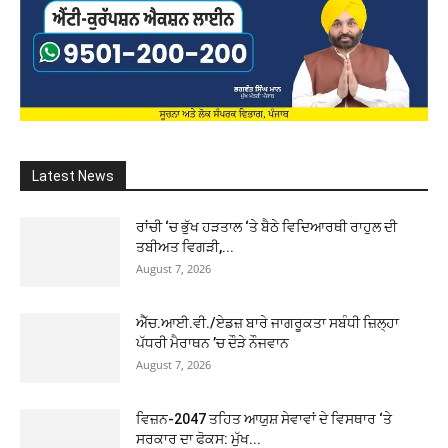
Latest News
ਰਾਂਚੀ ‘ਚ ਭੁੱਖ ਹੜਤਾਲ ‘ਤੇ ਬੈਠੇ ਵਿਦਿਆਰਥੀ ਰਾਹੁਲ ਦੀ
ਤਬੀਅਤ ਵਿਗੜੀ,...
August 7, 2026
ਐੱਚ.ਆਈ.ਵੀ./ਏਡਜ਼ ਬਾਰੇ ਜਾਗਰੂਕਤਾ ਸਬੰਧੀ ਜ਼ਿਲ੍ਹਾ
ਪੱਧਰੀ ਮੈਰਾਥਨ ’ਚ ਦੌੜੇ ਨੌਜਵਾਨ
August 7, 2026
ਵਿਜ਼ਨ-2047 ਤਹਿਤ ਆਯੁਸ਼ ਸੇਵਾਵਾਂ ਦੇ ਵਿਸਥਾਰ ‘ਤੇ
ਸਰਕਾਰ ਦਾ ਫੋਕਸ: ਮੁੱਖ...