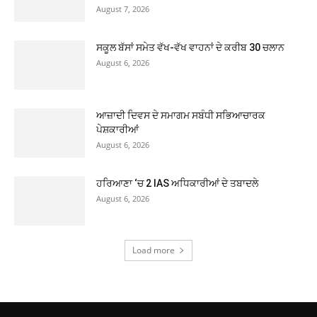
August 7, 2026
ਸਕੂਲ ਬੱਸਾਂ ਸਮੇਤ ਵੱਖ-ਵੱਖ ਵਾਹਨਾਂ ਦੇ ਕਰੀਬ 30 ਚਲਾਨ
August 6, 2026
ਆਜ਼ਾਦੀ ਦਿਵਸ ਦੇ ਸਮਾਗਮ ਸਬੰਧੀ ਸਭਿਆਚਾਰਕ
ਪੇਸ਼ਕਾਰੀਆਂ
August 6, 2026
ਹਰਿਆਣਾ ‘ਚ 2 IAS ਅਧਿਕਾਰੀਆਂ ਦੇ ਤਬਾਦਲੇ
August 6, 2026
Load more