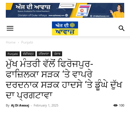
Home
Punjabi
Punjabi
ਚੰਡੀਗੜ੍ਹ
ਹਰਿਆਣਾ
ਪੰਜਾਬ
ਮੁੱਖ ਮੰਤਰੀ ਵੱਲੋਂ ਫਿਰੋਜਪੁਰ-
ਫਾਜ਼ਿਲਕਾ ਸੜਕ ‘ਤੇ ਵਾਪਰੇ
ਦਰਦਨਾਕ ਸੜਕ ਹਾਦਸੇ ‘ਤੇ ਡੂੰਘੇ ਦੁੱਖ
ਦਾ ਪ੍ਰਗਟਾਵਾ
By
Aj Di Awaaj
-
February 1, 2025
100
WhatsApp
Facebook
Twitter
T