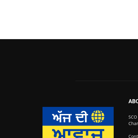
AB
SCO 
Chan
Cont