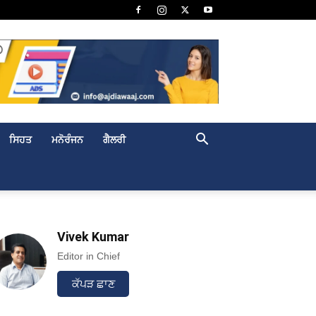
ਸਿਹਤ
ਮਨੋਰੰਜਨ
ਗੈਲਰੀ
Vivek Kumar
Editor in Chief
ਕੱਪੜ ਛਾਣ