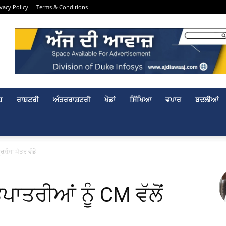
ivacy Policy
Terms & Conditions
ਹ
ਰਾਸ਼ਟਰੀ
ਅੰਤਰਰਾਸ਼ਟਰੀ
ਖੇਡਾਂ
ਸਿੱਖਿਆ
ਵਪਾਰ
ਬਦਲੀਆਂ
ਰਸ਼ੰਸਾ ਪੱਤਰ ਵੰਡੇ
ਪਾਤਰੀਆਂ ਨੂੰ CM ਵੱਲੋਂ