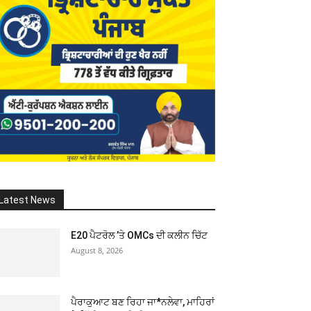
Latest News
E20 ਪੈਟਰੋਲ ’ਤੇ OMCs ਦੀ ਕਲੀਨ ਚਿੱਟ
August 8, 2026
ਪੈਰਾਕੁਆਟ ਬਣ ਰਿਹਾ ਜਾ*ਨਲੇਵਾ, ਮਾਹਿਰਾਂ