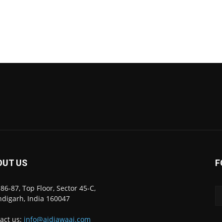
OUT US
F
86-87, Top Floor, Sector 45-C,
digarh, India 160047
act us:
info@ajdiawaaj.com