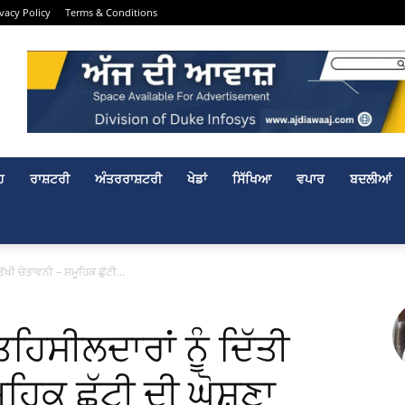
ivacy Policy
Terms & Conditions
ਹ
ਰਾਸ਼ਟਰੀ
ਅੰਤਰਰਾਸ਼ਟਰੀ
ਖੇਡਾਂ
ਸਿੱਖਿਆ
ਵਪਾਰ
ਬਦਲੀਆਂ
ੱਖੀ ਚੇਤਾਵਨੀ – ਸਮੂਹਿਕ ਛੁੱਟੀ...
ਿਸੀਲਦਾਰਾਂ ਨੂੰ ਦਿੱਤੀ
ਹਿਕ ਛੁੱਟੀ ਦੀ ਘੋਸ਼ਣਾ