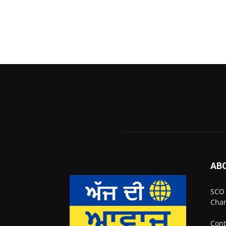
AB
SCO 
Chan
Cont