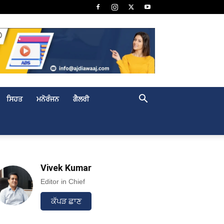
ਸਿਹਤ
ਮਨੋਰੰਜਨ
ਗੈਲਰੀ
Vivek Kumar
Editor in Chief
ਕੱਪੜ ਛਾਣ