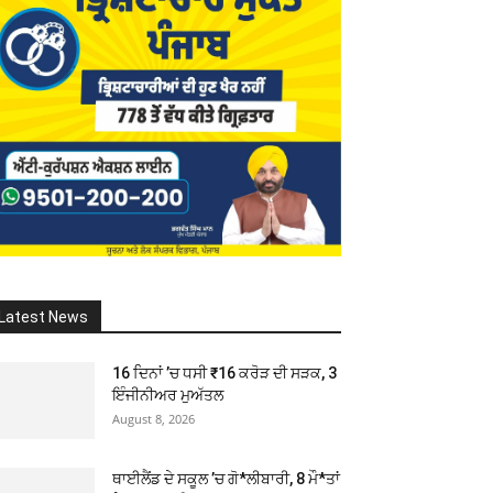
Latest News
16 ਦਿਨਾਂ ’ਚ ਧਸੀ ₹16 ਕਰੋੜ ਦੀ ਸੜਕ, 3
ਇੰਜੀਨੀਅਰ ਮੁਅੱਤਲ
August 8, 2026
ਥਾਈਲੈਂਡ ਦੇ ਸਕੂਲ ’ਚ ਗੋ*ਲੀਬਾਰੀ, 8 ਮੌ*ਤਾਂ