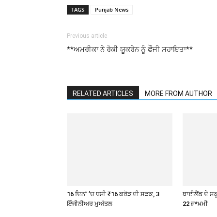
TAGS
Punjab News
Previous article
**ਅਮਰੀਕਾ ਨੇ ਰੋਕੀ ਯੂਕਰੇਨ ਨੂੰ ਫੌਜੀ ਸਹਾਇਤਾ**
RELATED ARTICLES
MORE FROM AUTHOR
16 ਦਿਨਾਂ ’ਚ ਧਸੀ ₹16 ਕਰੋੜ ਦੀ ਸੜਕ, 3
ਥਾਈਲੈਂਡ ਦੇ ਸਕੂ
ਇੰਜੀਨੀਅਰ ਮੁਅੱਤਲ
22 ਜ਼*ਖ਼ਮੀ