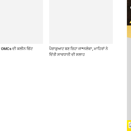
ਤੇ OMCs ਦੀ ਕਲੀਨ ਚਿੱਟ
ਪੈਰਾਕੁਆਟ ਬਣ ਰਿਹਾ ਜਾ*ਨਲੇਵਾ, ਮਾਹਿਰਾਂ ਨੇ
ਦਿੱਤੀ ਸਾਵਧਾਨੀ ਦੀ ਸਲਾਹ