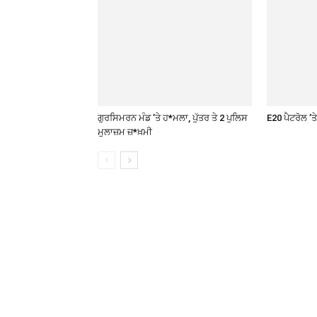
ਗੁਰਸਿਮਰਨ ਮੰਡ ’ਤੇ ਹ*ਮਲਾ, ਪੁੱਤਰ ਤੇ 2 ਪੁਲਿਸ
E20 ਪੈਟਰੋਲ ’
ਮੁਲਾਜ਼ਮ ਜ਼*ਖ਼ਮੀ