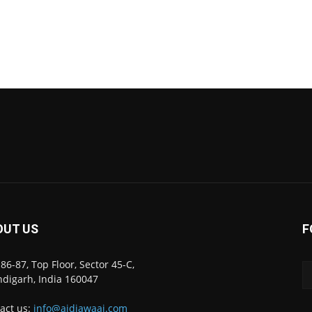
OUT US
F
86-87, Top Floor, Sector 45-C,
digarh, India 160047
act us:
info@ajdiawaaj.com