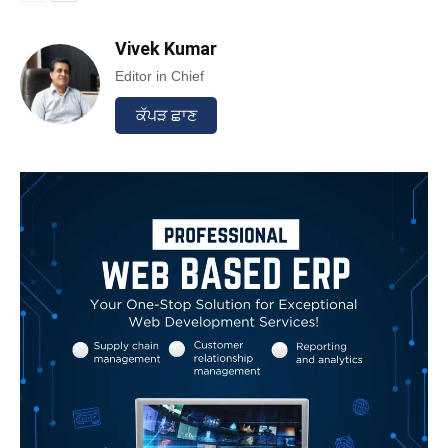
Vivek Kumar
Editor in Chief
ਕੱਪੜ ਛਾਣ