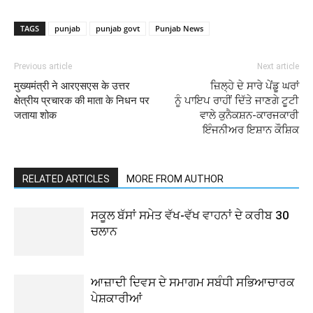
TAGS
punjab
punjab govt
Punjab News
Previous article
Next article
मुख्यमंत्री ने आरएसएस के उत्तर
ਜ਼ਿਲ੍ਹੇ ਦੇ ਸਾਰੇ ਪੇਂਡੂ ਘਰਾਂ
क्षेत्रीय प्रचारक की माता के निधन पर
ਨੂੰ ਪਾਇਪ ਰਾਹੀਂ ਦਿੱਤੇ ਜਾਣਗੇ ਟੂਟੀ
जताया शोक
ਵਾਲੇ ਕੁਨੈਕਸ਼ਨ-ਕਾਰਜਕਾਰੀ
ਇੰਜਨੀਅਰ ਇਸ਼ਾਨ ਕੌਸ਼ਿਕ
RELATED ARTICLES
MORE FROM AUTHOR
ਸਕੂਲ ਬੱਸਾਂ ਸਮੇਤ ਵੱਖ-ਵੱਖ ਵਾਹਨਾਂ ਦੇ ਕਰੀਬ 30
ਚਲਾਨ
ਆਜ਼ਾਦੀ ਦਿਵਸ ਦੇ ਸਮਾਗਮ ਸਬੰਧੀ ਸਭਿਆਚਾਰਕ
ਪੇਸ਼ਕਾਰੀਆਂ