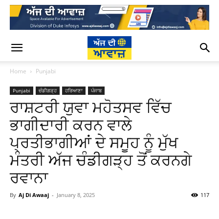
Home
Punjabi
Punjabi
ਚੰਡੀਗੜ੍ਹ
ਹਰਿਆਣਾ
ਪੰਜਾਬ
ਰਾਸ਼ਟਰੀ ਯੁਵਾ ਮਹੋਤਸਵ ਵਿੱਚ
ਭਾਗੀਦਾਰੀ ਕਰਨ ਵਾਲੇ
ਪ੍ਰਤੀਭਾਗੀਆਂ ਦੇ ਸਮੂਹ ਨੂੰ ਮੁੱਖ
ਮੰਤਰੀ ਅੱਜ ਚੰਡੀਗੜ੍ਹ ਤੋਂ ਕਰਨਗੇ
ਰਵਾਨਾ
By
Aj Di Awaaj
-
January 8, 2025
117
WhatsApp
Facebook
Twitter
T