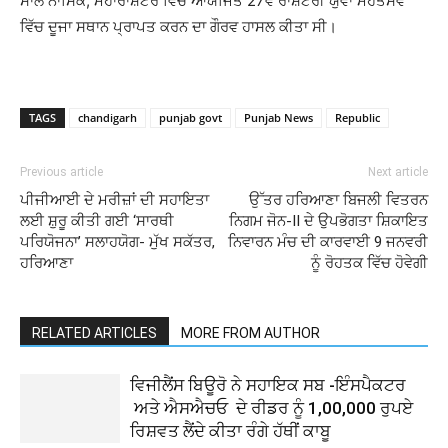
ਸਾਲ ਨਾਸਿਕ, ਮਹਾਰਾਸ਼ਟਰ ਵਿੱਚ ਆਯੋਜਿਤ 27ਵੇਂ ਰਾਸ਼ਟਰੀ ਯੁਵਾ ਮਹੋਤਸਵ
ਵਿੱਚ ਦੂਜਾ ਸਥਾਨ ਪ੍ਰਾਪਤ ਕਰਨ ਦਾ ਗੌਰਵ ਹਾਸਲ ਕੀਤਾ ਸੀ।
TAGS
chandigarh
punjab govt
Punjab News
Republic
Previous article
Next article
ਪੀਜੀਆਈ ਦੇ ਮਰੀਜ਼ਾਂ ਦੀ ਸਹਾਇਤਾ
ਉੱਤਰ ਹਰਿਆਣਾ ਬਿਜਲੀ ਵਿਤਰਨ
ਲਈ ਸ਼ੁਰੂ ਕੀਤੀ ਗਈ ‘ਸਾਰਥੀ
ਨਿਗਮ ਜੋਨ-II ਦੇ ਉਪਭੋਗਤਾ ਸ਼ਿਕਾਇਤ
ਪਰਿਯੋਜਨਾ’ ਸਲਾਹਯੋਗ- ਮੁੱਖ ਸਕੱਤਰ,
ਨਿਵਾਰਨ ਮੰਚ ਦੀ ਕਾਰਵਾਈ 9 ਜਨਵਰੀ
ਹਰਿਆਣਾ
ਨੂੰ ਰੋਹਤਕ ਵਿੱਚ ਹੋਵੇਗੀ
RELATED ARTICLES
MORE FROM AUTHOR
ਵਿਜੀਲੈਂਸ ਬਿਊਰੋ ਨੇ ਸਹਾਇਕ ਸਬ -ਇੰਸਪੈਕਟਰ
ਅਤੇ ਐਸਐਚਓ ਦੇ ਰੀਡਰ ਨੂੰ 1,00,000 ਰੁਪਏ
ਰਿਸ਼ਵਤ ਲੈਂਦੇ ਕੀਤਾ ਰੰਗੇ ਹੱਥੀਂ ਕਾਬੂ