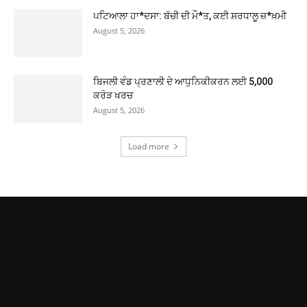
ਪਟਿਆਲਾ ਹਾ*ਦਸਾ: ਬੱਚੀ ਦੀ ਮੌ*ਤ, ਕਈ ਸ਼ਰਧਾਲੂ ਜ਼*ਖ਼ਮੀ
August 5, 2026
ਬਿਜਲੀ ਵੰਡ ਪ੍ਰਣਾਲੀ ਦੇ ਆਧੁਨਿਕੀਕਰਨ ਲਈ 5,000
ਕਰੋੜ ਖਰਚ
August 5, 2026
Load more