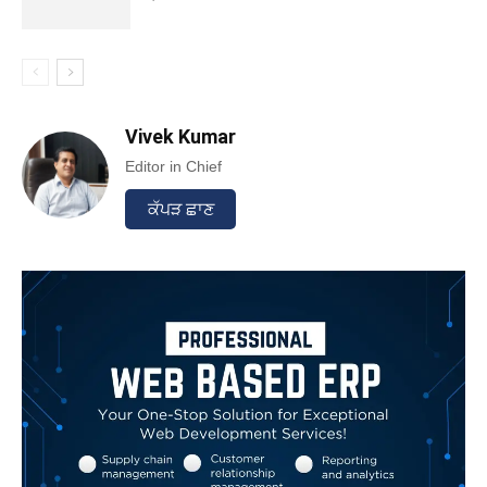
Vivek Kumar
Editor in Chief
ਕੱਪੜ ਛਾਣ