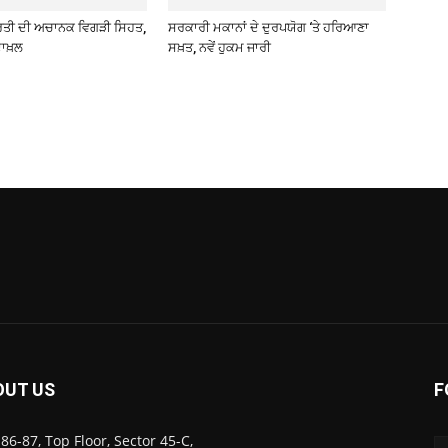
ਰਤੀ ਦੀ ਅਚਾਨਕ ਵਿਗੜੀ ਸਿਹਤ,
ਸਰਕਾਰੀ ਮਕਾਨਾਂ ਦੇ ਦੁਰਪਯੋਗ ‘ਤੇ ਹਰਿਆਣਾ
ਾਖ਼ਲ
ਸਖ਼ਤ, ਨਵੇਂ ਹੁਕਮ ਜਾਰੀ
OUT US
F
86-87, Top Floor, Sector 45-C,