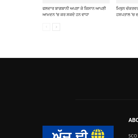
ਫਲਦਾਰ ਬਾਗਬਾਨੀ ਅਪਣਾ ਕੇ ਕਿਸਾਨ ਆਪਣੀ
ਮਿਥੁਨ ਚੱਕਰਵ
ਆਮਦਨ ‘ਚ ਕਰ ਸਕਦੇ ਹਨ ਵਾਧਾ
ਹਸਪਤਾਲ ‘ਚ ਦ
AB
SCO 