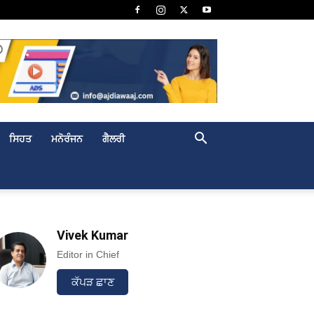
ਸਿਹਤ
ਮਨੋਰੰਜਨ
ਗੈਲਰੀ
Vivek Kumar
Editor in Chief
ਕੱਪੜ ਛਾਣ