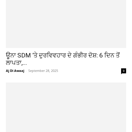
ਊਨਾ SDM ‘ਤੇ ਦੁਰਵਿਵਹਾਰ ਦੇ ਗੰਭੀਰ ਦੋਸ਼: 6 ਦਿਨ ਤੋਂ
ਲਾਪਤਾ,...
Aj Di Awaaj
-
September 28, 2025
0