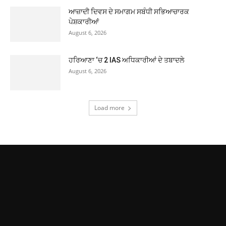
ਆਜ਼ਾਦੀ ਦਿਵਸ ਦੇ ਸਮਾਗਮ ਸਬੰਧੀ ਸਭਿਆਚਾਰਕ
ਪੇਸ਼ਕਾਰੀਆਂ
August 6, 2026
ਹਰਿਆਣਾ ‘ਚ 2 IAS ਅਧਿਕਾਰੀਆਂ ਦੇ ਤਬਾਦਲੇ
August 6, 2026
Load more