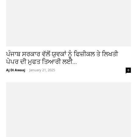
ਪੰਜਾਬ ਸਰਕਾਰ ਵੱਲੋਂ ਯੁਵਕਾਂ ਨੂੰ ਫਿਜ਼ੀਕਲ ਤੇ ਲਿਖਤੀ
ਪੇਪਰ ਦੀ ਮੁਫਤ ਤਿਆਰੀ ਲਈ...
Aj Di Awaaj
-
January 21, 2025
0