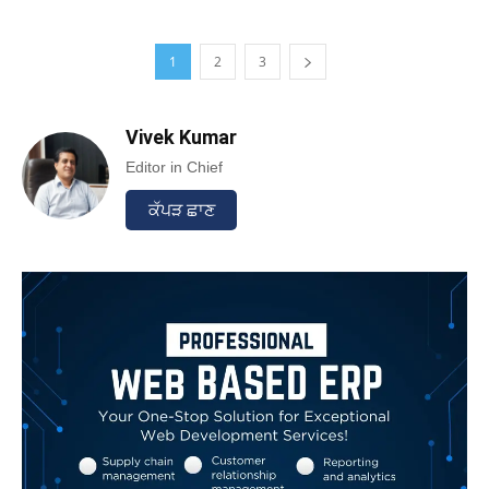
1
2
3
Vivek Kumar
Editor in Chief
ਕੱਪੜ ਛਾਣ