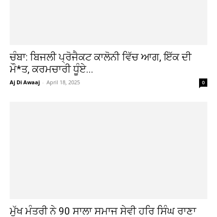
ਚੰਬਾ: ਬਿਜਲੀ ਪ੍ਰੋਜੈਕਟ ਕਾਲੋਨੀ ਵਿੱਚ ਆਗ, ਇੱਕ ਦੀ
ਮੌ*ਤ, ਕਰਮਚਾਰੀ ਧੂੰਏ...
Aj Di Awaaj
-
April 18, 2025
0
ਮੁੱਖ ਮੰਤਰੀ ਨੇ 90 ਸਾਲਾ ਸਮਾਜ ਸੇਵੀ ਹਰਿ ਸਿੰਘ ਰਾਣਾ