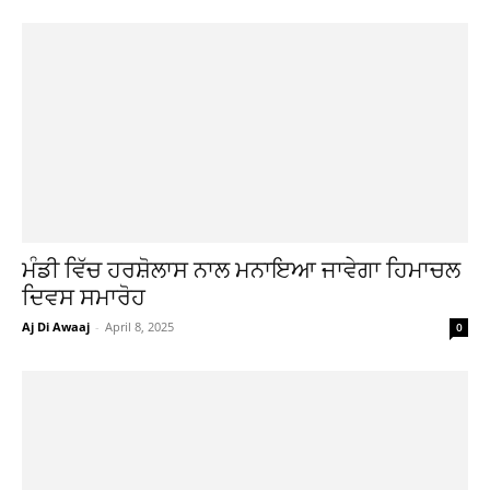
ਮੰਡੀ ਵਿੱਚ ਹਰਸ਼ੋਲਾਸ ਨਾਲ ਮਨਾਇਆ ਜਾਵੇਗਾ ਹਿਮਾਚਲ
ਦਿਵਸ ਸਮਾਰੋਹ
Aj Di Awaaj
-
April 8, 2025
0