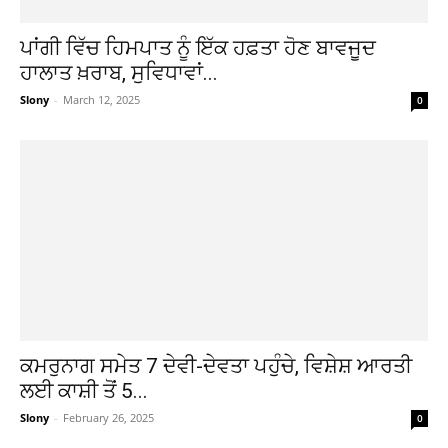
ਪਾਂਗੀ ਵਿੱਚ ਹਿਮਪਾਤ ਨੂੰ ਇੱਕ ਹਫ਼ਤਾ ਹੋਣ ਬਾਵਜੂਦ
ਹਾਲਾਤ ਖ਼ਰਾਬ, ਸੁਵਿਧਾਵਾਂ...
Slony
-
March 12, 2025
0
ਕਮਰੁਨਾਗ ਸਮੇਤ 7 ਦੇਵੀ-ਦੇਵਤਾ ਪਹੁੰਚੇ, ਵਿਸ਼ੇਸ਼ ਆਰਤੀ
ਲਈ ਕਾਸ਼ੀ ਤੋਂ 5...
Slony
-
February 26, 2025
0