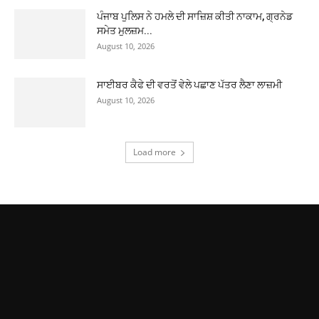
ਪੰਜਾਬ ਪੁਲਿਸ ਨੇ ਹਮਲੇ ਦੀ ਸਾਜ਼ਿਸ਼ ਕੀਤੀ ਨਾਕਾਮ, ਗ੍ਰਨੇਡ
ਸਮੇਤ ਮੁਲਜ਼ਮ...
August 10, 2026
ਸਾਈਬਰ ਕੈਫੇ ਦੀ ਵਰਤੋਂ ਵੇਲੇ ਪਛਾਣ ਪੱਤਰ ਲੈਣਾ ਲਾਜ਼ਮੀ
August 10, 2026
Load more