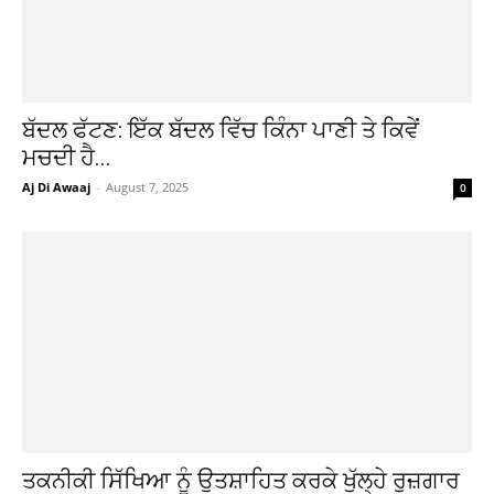
ਬੱਦਲ ਫੱਟਣ: ਇੱਕ ਬੱਦਲ ਵਿੱਚ ਕਿੰਨਾ ਪਾਣੀ ਤੇ ਕਿਵੇਂ
ਮਚਦੀ ਹੈ...
Aj Di Awaaj
-
August 7, 2025
0
ਤਕਨੀਕੀ ਸਿੱਖਿਆ ਨੂੰ ਉਤਸ਼ਾਹਿਤ ਕਰਕੇ ਖੁੱਲ੍ਹੇ ਰੁਜ਼ਗਾਰ