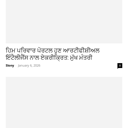
ਹਿਮ ਪਰਿਵਾਰ ਪੋਰਟਲ ਹੁਣ ਆਰਟੀਫੀਸ਼ੀਅਲ
ਇੰਟੈਲੀਜੈਂਸ ਨਾਲ ਏਕਰੀਕ੍ਰਿਤ: ਮੁੱਖ ਮੰਤਰੀ
Slony
-
January 6, 2026
0