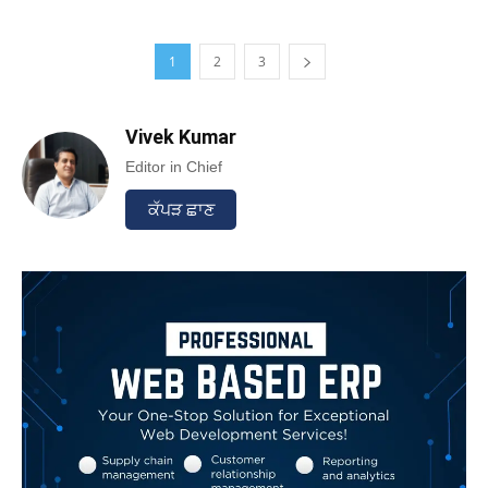
1
2
3
Vivek Kumar
Editor in Chief
ਕੱਪੜ ਛਾਣ