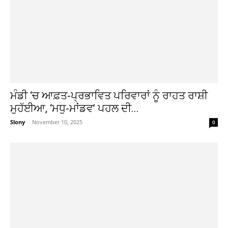
ਮੰਡੀ ‘ਚ ਆਫ਼ਤ-ਪ੍ਰਭਾਵਿਤ ਪਰਿਵਾਰਾਂ ਨੂੰ ਰਾਹਤ ਰਾਸ਼ੀ
ਮੁਹੱਈਆ, ‘ਮਧੁ-ਮਾਂਡਵ’ ਪਹਲ ਦੀ...
Slony
-
November 10, 2025
0