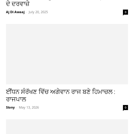
ਦੇ ਦਰਵਾਜ਼ੇ
Aj Di Awaaj
-
July 20, 2025
0
ਈਂਧਨ ਸੰਰੱਖਣ ਵਿੱਚ ਅਗੇਵਾਨ ਰਾਜ ਬਣੇ ਹਿਮਾਚਲ :
ਰਾਜਪਾਲ
Slony
-
May 13, 2026
0