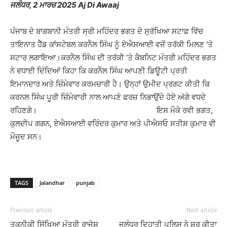
ਜਲੰਧਰ, 2 ਮਾਰਚ 2025 Aj Di Awaaj
ਪੰਜਾਬ ਦੇ ਬਾਗਬਾਨੀ ਮੰਤਰੀ ਸ੍ਰੀ ਮਹਿੰਦਰ ਭਗਤ ਦੇ ਸੁਰੱਖਿਆ ਸਟਾਫ਼ ਵਿੱਚ
ਤਾਇਨਾਤ ਹੈੱਡ ਕਾਂਸਟੇਬਲ ਕਰਨੈਲ ਸਿੰਘ ਨੂੰ ਏਐਸਆਈ ਵਜੋਂ ਤਰੱਕੀ ਮਿਲਣ ‘ਤੇ
ਸਟਾਰ ਲਗਾਇਆ।ਕਰਨੈਲ ਸਿੰਘ ਦੀ ਤਰੱਕੀ ‘ਤੇ ਕੈਬਨਿਟ ਮੰਤਰੀ ਮਹਿੰਦਰ ਭਗਤ
ਨੇ ਵਧਾਈ ਦਿੰਦਿਆਂ ਕਿਹਾ ਕਿ ਕਰਨੈਲ ਸਿੰਘ ਆਪਣੀ ਡਿਊਟੀ ਪ੍ਰਤੀ
ਇਮਾਨਦਾਰ ਅਤੇ ਜ਼ਿੰਮੇਵਾਰ ਕਰਮਚਾਰੀ ਹੈ। ਉਨ੍ਹਾਂ ਉਮੀਦ ਪ੍ਰਗਟ ਕੀਤੀ ਕਿ
ਕਰਨਲ ਸਿੰਘ ਪੂਰੀ ਜ਼ਿੰਮੇਵਾਰੀ ਨਾਲ ਆਪਣੇ ਫਰਜ਼ ਨਿਭਾਉਂਦੇ ਹੋਏ ਅੱਗੇ ਵਧਦੇ
ਰਹਿਣਗੇ। ਇਸ ਮੌਕੇ ਰਵੀ ਭਗਤ,
ਕੁਲਦੀਪ ਗਗਨ, ਏਐਸਆਈ ਵਰਿੰਦਰ ਕੁਮਾਰ ਅਤੇ ਪੀਐਸਓ ਸਤੀਸ਼ ਕੁਮਾਰ ਵੀ
ਮੌਜੂਦ ਸਨ।
TAGS
Jalandhar
punjab
Previous article
Next article
ਤਕਨੀਕੀ ਸਿੱਖਿਆ ਮੰਤਰੀ ਰਾਜੇਸ਼
ਜਲੰਧਰ ਦਿਹਾਤੀ ਪੁਲਿਸ ਨੇ ਸ਼ੁਰੂ ਕੀਤਾ