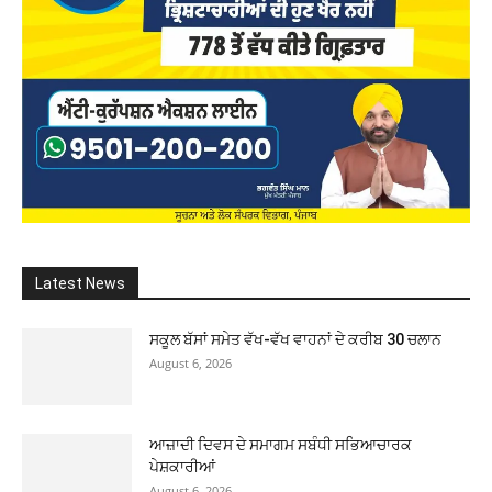
Latest News
ਸਕੂਲ ਬੱਸਾਂ ਸਮੇਤ ਵੱਖ-ਵੱਖ ਵਾਹਨਾਂ ਦੇ ਕਰੀਬ 30 ਚਲਾਨ
August 6, 2026
ਆਜ਼ਾਦੀ ਦਿਵਸ ਦੇ ਸਮਾਗਮ ਸਬੰਧੀ ਸਭਿਆਚਾਰਕ
ਪੇਸ਼ਕਾਰੀਆਂ
August 6, 2026