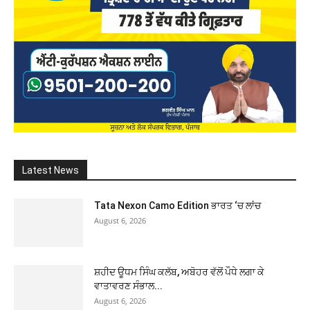
Latest News
Tata Nexon Camo Edition ਭਾਰਤ ‘ਚ ਲਾਂਚ
August 6, 2026
ਸ਼ਹੀਦ ਊਧਮ ਸਿੰਘ ਕਲੱਬ, ਅਬੋਹਰ ਵੱਲੋਂ ਪੌਧੇ ਲਗਾ ਕੇ
ਵਾਤਾਵਰਣ ਸੰਭਾਲ...
August 6, 2026