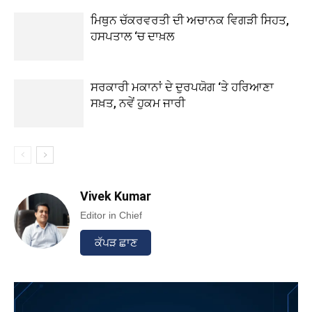
ਮਿਥੁਨ ਚੱਕਰਵਰਤੀ ਦੀ ਅਚਾਨਕ ਵਿਗੜੀ ਸਿਹਤ,
ਹਸਪਤਾਲ ‘ਚ ਦਾਖ਼ਲ
ਸਰਕਾਰੀ ਮਕਾਨਾਂ ਦੇ ਦੁਰਪਯੋਗ ‘ਤੇ ਹਰਿਆਣਾ
ਸਖ਼ਤ, ਨਵੇਂ ਹੁਕਮ ਜਾਰੀ
Vivek Kumar
Editor in Chief
ਕੱਪੜ ਛਾਣ