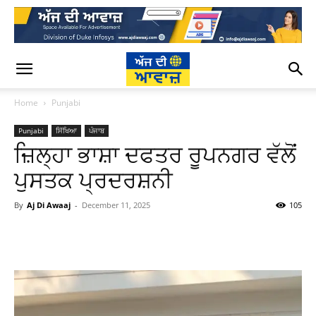
Home
Punjabi
Punjabi
ਸਿੱਖਿਆ
ਪੰਜਾਬ
ਜ਼ਿਲ੍ਹਾ ਭਾਸ਼ਾ ਦਫਤਰ ਰੂਪਨਗਰ ਵੱਲੋਂ
ਪੁਸਤਕ ਪ੍ਰਦਰਸ਼ਨੀ
By
Aj Di Awaaj
-
December 11, 2025
105
WhatsApp
Facebook
Twitter
T