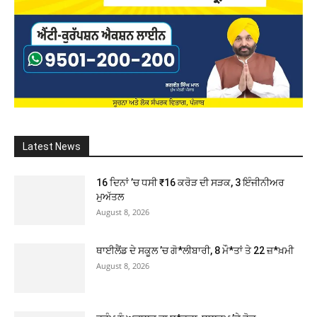
Latest News
16 ਦਿਨਾਂ ’ਚ ਧਸੀ ₹16 ਕਰੋੜ ਦੀ ਸੜਕ, 3 ਇੰਜੀਨੀਅਰ
ਮੁਅੱਤਲ
August 8, 2026
ਥਾਈਲੈਂਡ ਦੇ ਸਕੂਲ ’ਚ ਗੋ*ਲੀਬਾਰੀ, 8 ਮੌ*ਤਾਂ ਤੇ 22 ਜ਼*ਖ਼ਮੀ
August 8, 2026