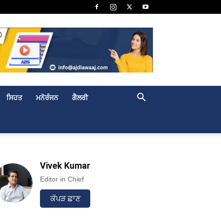
ਸਿਹਤ
ਮਨੋਰੰਜਨ
ਗੈਲਰੀ
Vivek Kumar
Editor in Chief
ਕੱਪੜ ਛਾਣ