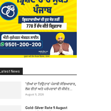
Latest News
‘ਤੀਆਂ ਦਾ ਤਿਉਹਾਰ’ ਪੰਜਾਬੀ ਸੱਭਿਆਚਾਰ,
ਲੋਕ ਰੀਤਾਂ ਅਤੇ ਪਰੰਪਰਾਵਾਂ ਦੀ ਜੀਵੰਤ...
August 9, 2026
Gold-Silver Rate 9 August