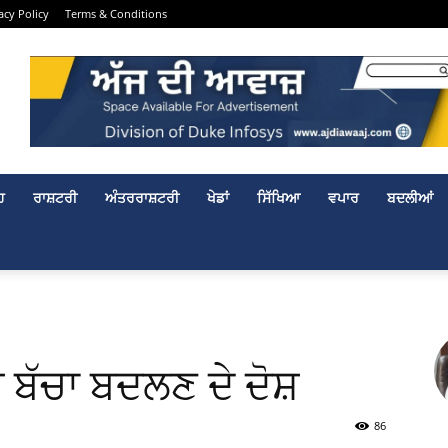
acy Policy
Terms & Conditions
ਹ
ਰਾਸ਼ਟਰੀ
ਅੰਤਰਰਾਸ਼ਟਰੀ
ਖੇਡਾਂ
ਸਿੱਖਿਆ
ਵਪਾਰ
ਬਦਲੀਆਂ
 ਬੱਚਾ ਬਦਲਣ ਦੇ ਦੋਸ਼
86