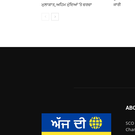
ਮੁਲਾਕਾਤ, ਅਹਿਮ ਮੁੱਦਿਆਂ ’ਤੇ ਚਰਚਾ
ਜਾਰੀ
AB
SCO 
Chan