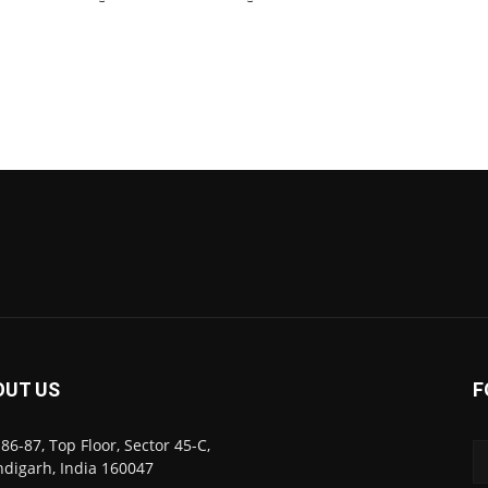
OUT US
F
86-87, Top Floor, Sector 45-C,
digarh, India 160047