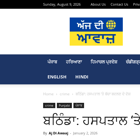
Sunday, August 9, 2026
About Us
Contact Us
Priv
Aj
Di
Awaaj
–
Punjabi
News
Portal
ਪੰਜਾਬ
ਹਰਿਆਣਾ
ਹਿਮਾਚਲ ਪ੍ਰਦੇਸ਼
ਚੰਡੀਗੜ੍
ENGLISH
HINDI
Home
crime
ਬਠਿੰਡਾ: ਹਸਪਤਾਲ ‘ਤੇ ਬੱਚਾ ਬਦਲਣ ਦੇ ਦੋਸ਼
crime
Punjabi
ਪੰਜਾਬ
ਬਠਿੰਡਾ: ਹਸਪਤਾਲ ‘ਤੇ
By
Aj Di Awaaj
-
January 2, 2026