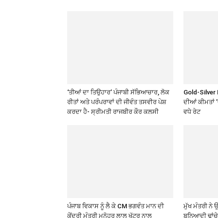
‘ਤੀਆਂ ਦਾ ਤਿਉਹਾਰ’ ਪੰਜਾਬੀ ਸੱਭਿਆਚਾਰ, ਲੋਕ
Gold-Silver 
ਰੀਤਾਂ ਅਤੇ ਪਰੰਪਰਾਵਾਂ ਦੀ ਜੀਵੰਤ ਤਸਵੀਰ ਪੇਸ਼
ਦੀਆਂ ਕੀਮਤਾਂ 
ਕਰਦਾ ਹੈ- ਸ੍ਰੀਮਤੀ ਰਾਜਬੀਰ ਕੌਰ ਕਲਸੀ
ਵਧੇ ਰੇਟ
ਪੰਜਾਬ ਵਿਕਾਸ ਨੂੰ ਲੈ ਕੇ CM ਭਗਵੰਤ ਮਾਨ ਦੀ
ਮੁੱਖ ਮੰਤਰੀ ਨ
ਕੇਂਦਰੀ ਮੰਤਰੀ ਮਨੋਹਰ ਲਾਲ ਖੱਟਰ ਨਾਲ
ਬੁਨਿਆਦੀ ਢਾਂਚ