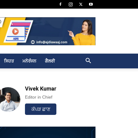
ਸਿਹਤ
ਮਨੋਰੰਜਨ
ਗੈਲਰੀ
Vivek Kumar
Editor in Chief
ਕੱਪੜ ਛਾਣ