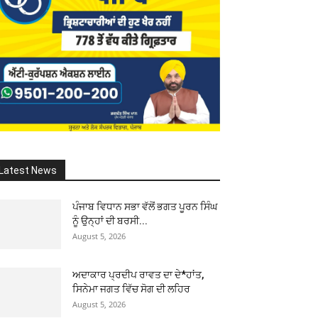
Latest News
ਪੰਜਾਬ ਵਿਧਾਨ ਸਭਾ ਵੱਲੋਂ ਭਗਤ ਪੂਰਨ ਸਿੰਘ
ਨੂੰ ਉਨ੍ਹਾਂ ਦੀ ਬਰਸੀ...
August 5, 2026
ਅਦਾਕਾਰ ਪ੍ਰਦੀਪ ਰਾਵਤ ਦਾ ਦੇ*ਹਾਂਤ,
ਸਿਨੇਮਾ ਜਗਤ ਵਿੱਚ ਸੋਗ ਦੀ ਲਹਿਰ
August 5, 2026