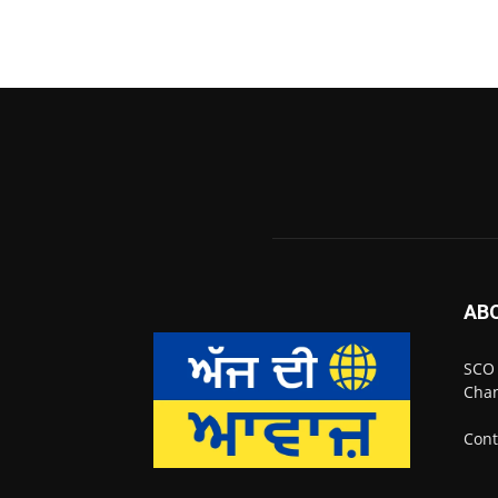
AB
SCO 
Chan
Cont