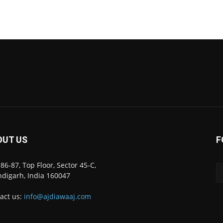
OUT US
F
86-87, Top Floor, Sector 45-C,
digarh, India 160047
act us:
info@ajdiawaaj.com