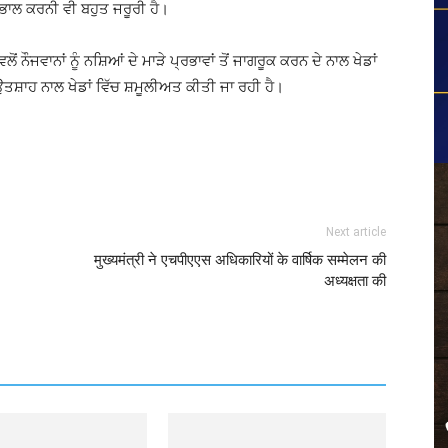
ਭਾਲ ਕਰਨੀ ਵੀ ਬਹੁਤ ਜਰੂਰੀ ਹੈ।
 ਨੌਜਵਾਨਾਂ ਨੂੰ ਨਸ਼ਿਆਂ ਦੇ ਮਾੜੇ ਪ੍ਰਭਾਵਾਂ ਤੋਂ ਜਾਗਰੂਕ ਕਰਨ ਦੇ ਨਾਲ ਖੇਡਾਂ
ੇ ਉਤਸ਼ਾਹ ਨਾਲ ਖੇਡਾਂ ਵਿੱਚ ਸ਼ਮੂਲੀਅਤ ਕੀਤੀ ਜਾ ਰਹੀ ਹੈ।
Next article
मुख्यमंत्री ने एचपीएएस अधिकारियों के वार्षिक सम्मेलन की
अध्यक्षता की