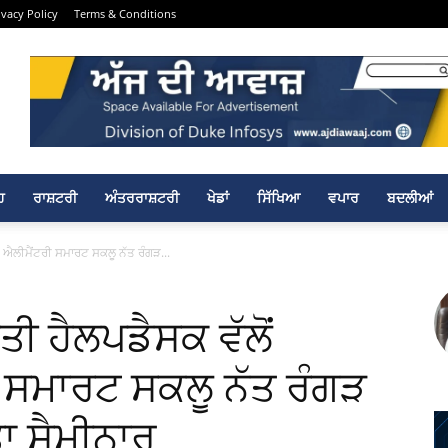
ivacy Policy
Terms & Conditions
ਹ
ਰਾਸ਼ਟਰੀ
ਅੰਤਰਰਾਸ਼ਟਰੀ
ਖੇਡਾਂ
ਸਿੱਖਿਆ
ਵਪਾਰ
ਬਦਲੀਆਂ
ੀ ਐਲੀਮੈਂਟਰੀ ਸਮਾਰਟ ਸਕਲੂ ਨੱਤ ਰੰਗੜ...
ੀ ਹੈਲਪਡੈਸਕ ਵੱਲੋਂ
 ਸਮਾਰਟ ਸਕਲੂ ਨੱਤ ਰੰਗੜ
ਾ ਸੈਮੀਨਾਰ