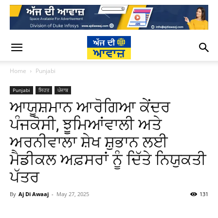
Home
Punjabi
Punjabi
ਸਿਹਤ
ਪੰਜਾਬ
ਆਯੂਸ਼ਮਾਨ ਆਰੋਗਿਆ ਕੇਂਦਰ
ਪੰਜਕੋਸੀ, ਝੂਮਿਆਂਵਾਲੀ ਅਤੇ
ਅਰਨੀਵਾਲਾ ਸ਼ੇਖ ਸ਼ੁਭਾਨ ਲਈ
ਮੈਡੀਕਲ ਅਫ਼ਸਰਾਂ ਨੂੰ ਦਿੱਤੇ ਨਿਯੁਕਤੀ
ਪੱਤਰ
By
Aj Di Awaaj
-
May 27, 2025
131
WhatsApp
Facebook
Twitter
T