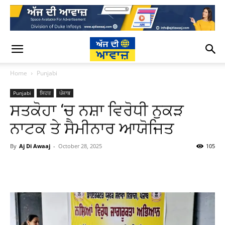
Home
Punjabi
Punjabi
ਸਿਹਤ
ਪੰਜਾਬ
ਸਤਕੋਹਾ ‘ਚ ਨਸ਼ਾ ਵਿਰੋਧੀ ਨੁਕੜ
ਨਾਟਕ ਤੇ ਸੈਮੀਨਾਰ ਆਯੋਜਿਤ
By
Aj Di Awaaj
-
October 28, 2025
105
WhatsApp
Facebook
Twitter
T