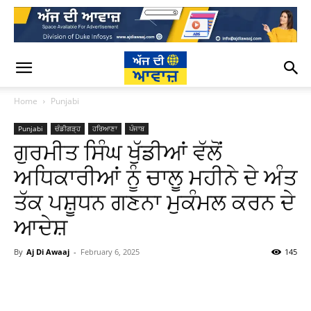
Home
Punjabi
Punjabi
ਚੰਡੀਗੜ੍ਹ
ਹਰਿਆਣਾ
ਪੰਜਾਬ
ਗੁਰਮੀਤ ਸਿੰਘ ਖੁੱਡੀਆਂ ਵੱਲੋਂ
ਅਧਿਕਾਰੀਆਂ ਨੂੰ ਚਾਲੂ ਮਹੀਨੇ ਦੇ ਅੰਤ
ਤੱਕ ਪਸ਼ੂਧਨ ਗਣਨਾ ਮੁਕੰਮਲ ਕਰਨ ਦੇ
ਆਦੇਸ਼
By
Aj Di Awaaj
-
February 6, 2025
145
WhatsApp
Facebook
Twitter
T