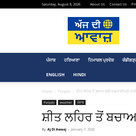
Saturday, August 8, 2026
About Us
Contact Us
Pr
Aj
Di
Awaaj
–
Punjabi
News
Portal
ਪੰਜਾਬ
ਹਰਿਆਣਾ
ਹਿਮਾਚਲ ਪ੍ਰਦੇਸ਼
ਚੰਡੀਗੜ੍
ENGLISH
HINDI
Home
Punjabi
ਸ਼ੀਤ ਲਹਿਰ ਤੋਂ ਬਚਾਅ ਲਈ ਅਡਵਾਈਜਰੀ ਜਾਰ
Punjabi
weather
ਪੰਜਾਬ
ਸ਼ੀਤ ਲਹਿਰ ਤੋਂ ਬ
By
Aj Di Awaaj
-
January 7, 2026