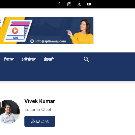
ਸਿਹਤ
ਮਨੋਰੰਜਨ
ਗੈਲਰੀ
Vivek Kumar
Editor in Chief
ਕੱਪੜ ਛਾਣ