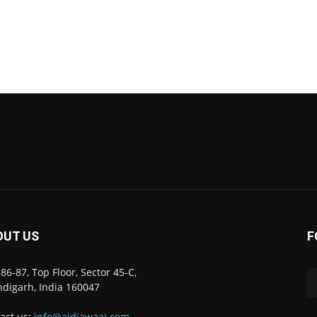
OUT US
F
86-87, Top Floor, Sector 45-C,
digarh, India 160047
act us:
info@ajdiawaaj.com