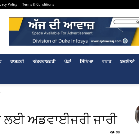
ivacy Policy
Terms & Conditions
ਹ
ਰਾਸ਼ਟਰੀ
ਅੰਤਰਰਾਸ਼ਟਰੀ
ਖੇਡਾਂ
ਸਿੱਖਿਆ
ਵਪਾਰ
ਬਦਲੀਆਂ
ੀ
ਚਾਅ ਲਈ ਅਡਵਾਈਜਰੀ ਜਾਰੀ
98