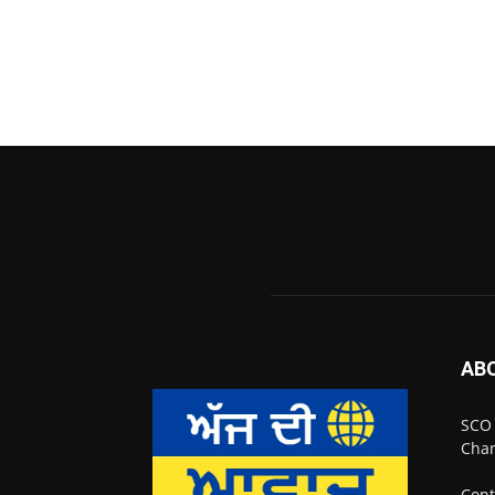
AB
SCO 
Chan
Cont