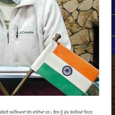
ਬਧੀ ਸਮੱਸਿਆਵਾਂ ਵੱਧ ਜਾਂਦੀਆਂ ਹਨ। ਇਸ ਨੂੰ ਮੁੱਖ ਰੱਖਦਿਆਂ ਸਿਹਤ