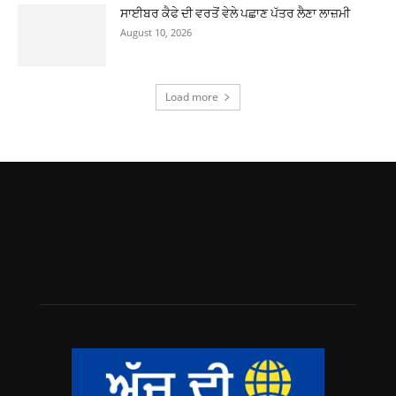
ਸਾਈਬਰ ਕੈਫੇ ਦੀ ਵਰਤੋਂ ਵੇਲੇ ਪਛਾਣ ਪੱਤਰ ਲੈਣਾ ਲਾਜ਼ਮੀ
August 10, 2026
Load more