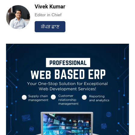
Vivek Kumar
Editor in Chief
ਕੱਪੜ ਛਾਣ