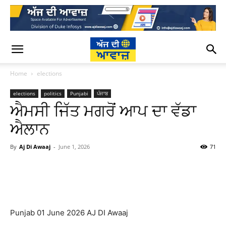
Home
elections
elections
politics
Punjabi
ਪੰਜਾਬ
ਐਮਸੀ ਜਿੱਤ ਮਗਰੋਂ ਆਪ ਦਾ ਵੱਡਾ
ਐਲਾਨ
By
Aj Di Awaaj
-
June 1, 2026
71
WhatsApp
Facebook
Twitter
T
Punjab 01 June 2026 AJ DI Awaaj