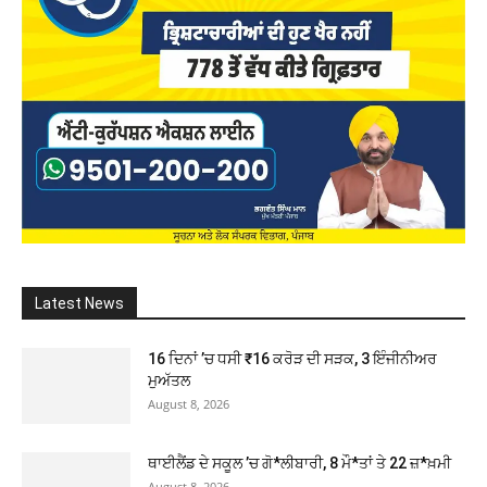
Latest News
16 ਦਿਨਾਂ ’ਚ ਧਸੀ ₹16 ਕਰੋੜ ਦੀ ਸੜਕ, 3 ਇੰਜੀਨੀਅਰ
ਮੁਅੱਤਲ
August 8, 2026
ਥਾਈਲੈਂਡ ਦੇ ਸਕੂਲ ’ਚ ਗੋ*ਲੀਬਾਰੀ, 8 ਮੌ*ਤਾਂ ਤੇ 22 ਜ਼*ਖ਼ਮੀ
August 8, 2026