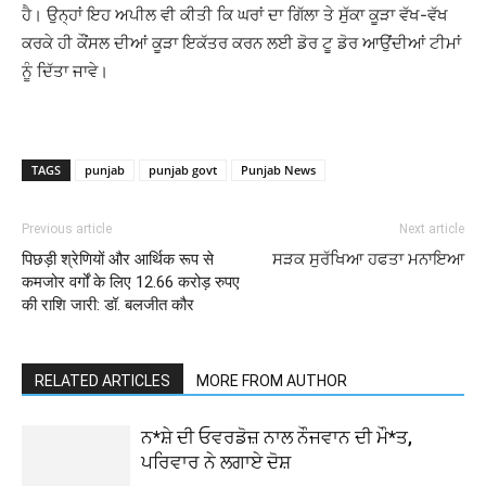
ਹੈ। ਉਨ੍ਹਾਂ ਇਹ ਅਪੀਲ ਵੀ ਕੀਤੀ ਕਿ ਘਰਾਂ ਦਾ ਗਿੱਲਾ ਤੇ ਸੁੱਕਾ ਕੂੜਾ ਵੱਖ-ਵੱਖ
ਕਰਕੇ ਹੀ ਕੌਂਸਲ ਦੀਆਂ ਕੂੜਾ ਇਕੱਤਰ ਕਰਨ ਲਈ ਡੋਰ ਟੂ ਡੋਰ ਆਉਂਦੀਆਂ ਟੀਮਾਂ
ਨੂੰ ਦਿੱਤਾ ਜਾਵੇ।
TAGS
punjab
punjab govt
Punjab News
Previous article
Next article
पिछड़ी श्रेणियों और आर्थिक रूप से
ਸੜਕ ਸੁਰੱਖਿਆ ਹਫਤਾ ਮਨਾਇਆ
कमजोर वर्गों के लिए 12.66 करोड़ रुपए
की राशि जारी: डॉ. बलजीत कौर
RELATED ARTICLES
MORE FROM AUTHOR
ਨ*ਸ਼ੇ ਦੀ ਓਵਰਡੋਜ਼ ਨਾਲ ਨੌਜਵਾਨ ਦੀ ਮੌ*ਤ,
ਪਰਿਵਾਰ ਨੇ ਲਗਾਏ ਦੋਸ਼