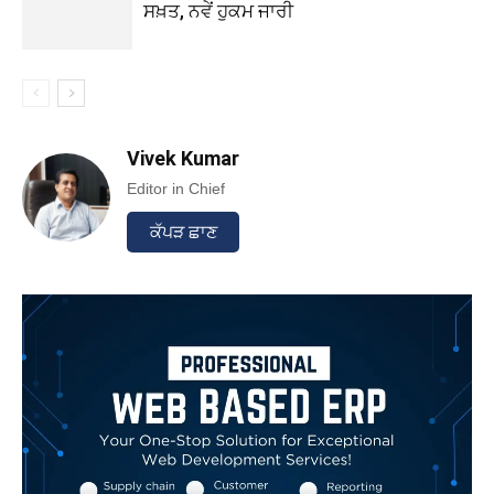
ਸਖ਼ਤ, ਨਵੇਂ ਹੁਕਮ ਜਾਰੀ
Vivek Kumar
Editor in Chief
ਕੱਪੜ ਛਾਣ