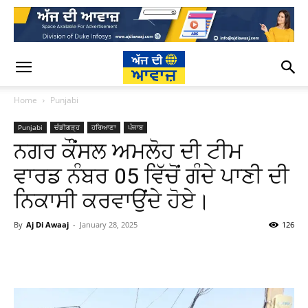
Home
Punjabi
Punjabi
ਚੰਡੀਗੜ੍ਹ
ਹਰਿਆਣਾ
ਪੰਜਾਬ
ਨਗਰ ਕੌਂਸਲ ਅਮਲੋਹ ਦੀ ਟੀਮ
ਵਾਰਡ ਨੰਬਰ 05 ਵਿੱਚੋਂ ਗੰਦੇ ਪਾਣੀ ਦੀ
ਨਿਕਾਸੀ ਕਰਵਾਉਂਦੇ ਹੋਏ।
By
Aj Di Awaaj
-
January 28, 2025
126
WhatsApp
Facebook
Twitter
T