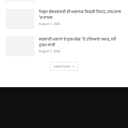
ਮਿਥੁਨ ਚੱਕਰਵਰਤੀ ਦੀ ਅਚਾਨਕ ਵਿਗੜੀ ਸਿਹਤ, ਹਸਪਤਾਲ
‘ਚ ਦਾਖ਼ਲ
August 7, 2026
ਸਰਕਾਰੀ ਮਕਾਨਾਂ ਦੇ ਦੁਰਪਯੋਗ ‘ਤੇ ਹਰਿਆਣਾ ਸਖ਼ਤ, ਨਵੇਂ
ਹੁਕਮ ਜਾਰੀ
August 7, 2026
Load more